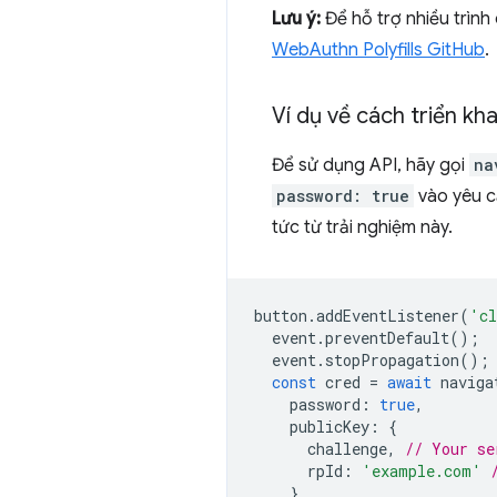
Lưu ý:
Để hỗ trợ nhiều trình
WebAuthn Polyfills GitHub
.
Ví dụ về cách triển kha
Để sử dụng API, hãy gọi
na
password: true
vào yêu cầ
tức từ trải nghiệm này.
button
.
addEventListener
(
'cl
event
.
preventDefault
();
event
.
stopPropagation
();
const
cred
=
await
naviga
password
:
true
,
publicKey
:
{
challenge
,
// Your se
rpId
:
'example.com'
},