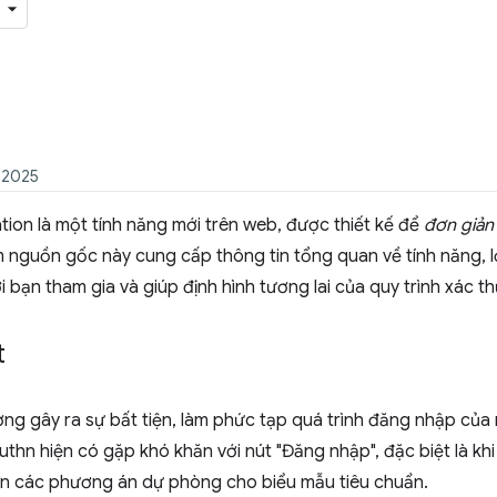
 2025
on là một tính năng mới trên web, được thiết kế để
đơn giản
 nguồn gốc này cung cấp thông tin tổng quan về tính năng, lợi 
ời bạn tham gia và giúp định hình tương lai của quy trình xác t
t
ờng gây ra sự bất tiện, làm phức tạp quá trình đăng nhập củ
hn hiện có gặp khó khăn với nút "Đăng nhập", đặc biệt là kh
ến các phương án dự phòng cho biểu mẫu tiêu chuẩn.