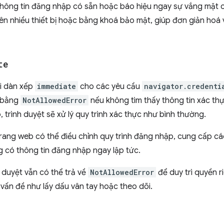
thông tin đăng nhập có sẵn hoặc báo hiệu ngay sự vắng mặt 
n nhiều thiết bị hoặc bằng khoá bảo mật, giúp đơn giản hoá v
te
ại dàn xếp
immediate
cho các yêu cầu
navigator.credenti
i bằng
NotAllowedError
nếu không tìm thấy thông tin xác thự
 trình duyệt sẽ xử lý quy trình xác thực như bình thường.
 trang web có thể điều chỉnh quy trình đăng nhập, cung cấp c
g có thông tin đăng nhập ngay lập tức.
h duyệt vẫn có thể trả về
NotAllowedError
để duy trì quyền r
vấn đề như lấy dấu vân tay hoặc theo dõi.