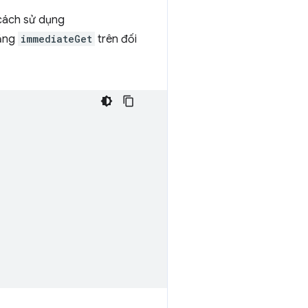
 cách sử dụng
năng
immediateGet
trên đối