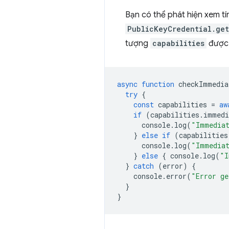
Bạn có thể phát hiện xem t
PublicKeyCredential.get
tượng
capabilities
được 
async
function
checkImmedia
try
{
const
capabilities
=
aw
if
(
capabilities
.
immedi
console
.
log
(
"Immediat
}
else
if
(
capabilities
console
.
log
(
"Immediat
}
else
{
console
.
log
(
"I
}
catch
(
error
)
{
console
.
error
(
"Error ge
}
}