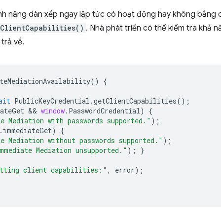
ính năng dàn xếp ngay lập tức có hoạt động hay không bằng
ClientCapabilities()
. Nhà phát triển có thể kiểm tra khả 
trả về.
teMediationAvailability
()
{
ait
PublicKeyCredential
.
getClientCapabilities
();
ateGet
 && 
window
.
PasswordCredential
)
{
e Mediation with passwords supported."
);
.
immediateGet
)
{
e Mediation without passwords supported."
);
mmediate Mediation unsupported."
);
}
tting client capabilities:"
,
error
);