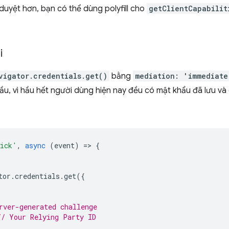
 duyệt hơn, bạn có thể dùng polyfill cho
getClientCapabilit
i
vigator.credentials.get()
bằng
mediation: 'immediate
u, vì hầu hết người dùng hiện nay đều có mật khẩu đã lưu và 
ick'
,
async
(
event
)
=
>
{
tor
.
credentials
.
get
({
rver-generated challenge
// Your Relying Party ID