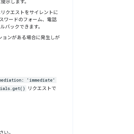
に提示します。
 はリクエストをサイレントに
パスワードのフォーム、電話
ールバックできます。
プションがある場合に発生しが
mediation: 'immediate'
ials.get()
リクエストで
さい。