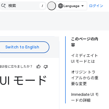
/
ログイン
このページの内
容
イミディエイト
UI モードとは
報は役に立ちましたか？
オリジン トラ
 UI モード
イアルからの重
要な変更
Immediate UI モ
ードの詳細