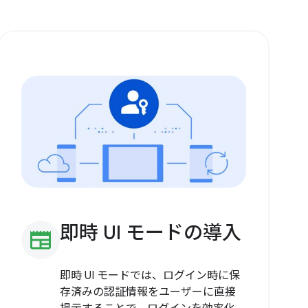
即時 UI モードの導入
newspaper
即時 UI モードでは、ログイン時に保
存済みの認証情報をユーザーに直接