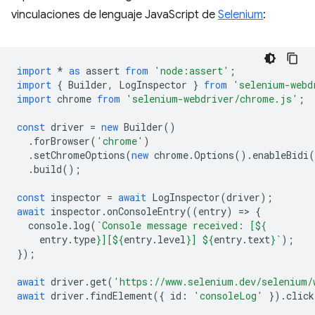
vinculaciones de lenguaje JavaScript de
Selenium
:
import
*
as
assert
from
'node:assert'
;
import
{
Builder
,
LogInspector
}
from
'selenium-webd
import
chrome
from
'selenium-webdriver/chrome.js'
;
const
driver
=
new
Builder
()
.
forBrowser
(
'chrome'
)
.
setChromeOptions
(
new
chrome
.
Options
().
enableBidi
(
.
build
();
const
inspector
=
await
LogInspector
(
driver
);
await
inspector
.
onConsoleEntry
((
entry
)
=
>
{
console
.
log
(
`Console message received: [
${
entry
.
type
}
][
${
entry
.
level
}
] 
${
entry
.
text
}
`
);
});
await
driver
.
get
(
'https://www.selenium.dev/selenium/
await
driver
.
findElement
({
id
:
'consoleLog'
}).
click