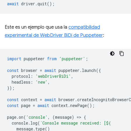
await
driver
.
quit
();
Este es un ejemplo que usa la
compatibilidad
experimental de WebDriver BiDi de Puppeteer
:
import
puppeteer
from
'puppeteer'
;
const
browser
=
await
puppeteer
.
launch
({
protocol
:
'webDriverBiDi'
,
headless
:
'new'
,
});
const
context
=
await
browser
.
createIncognitoBrowserC
const
page
=
await
context
.
newPage
();
page
.
on
(
'console'
,
(
message
)
=
>
{
console
.
log
(
`Console message received: [
${
message
.
type
()