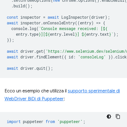
.
setChromeOptions
(
new
chrome
.
Options
().
enableBidi
(
.
build
();
const
inspector
=
await
LogInspector
(
driver
);
await
inspector
.
onConsoleEntry
((
entry
)
=
>
{
console
.
log
(
`Console message received: [
${
entry
.
type
}
][
${
entry
.
level
}
] 
${
entry
.
text
}
`
);
});
await
driver
.
get
(
'https://www.selenium.dev/selenium/
await
driver
.
findElement
({
id
:
'consoleLog'
}).
click
await
driver
.
quit
();
Ecco un esempio che utilizza il
supporto sperimentale di
WebDriver BiDi di Puppeteer
:
import
puppeteer
from
'puppeteer'
;