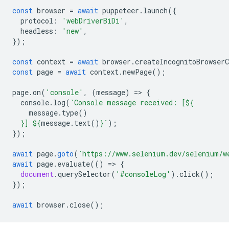
const
browser
=
await
puppeteer
.
launch
({
protocol
:
'webDriverBiDi'
,
headless
:
'new'
,
});
const
context
=
await
browser
.
createIncognitoBrowserC
const
page
=
await
context
.
newPage
();
page
.
on
(
'console'
,
(
message
)
=
>
{
console
.
log
(
`Console message received: [
${
message
.
type
()
}
] 
${
message
.
text
()
}
`
);
});
await
page
.
goto
(
`https://www.selenium.dev/selenium/w
await
page
.
evaluate
(()
=
>
{
document
.
querySelector
(
'#consoleLog'
).
click
();
});
await
browser
.
close
();