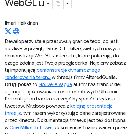
Web
GL
Ilmari Heikkinen
Deweloperzy stale przesuwają granice tego, co jest
możliwe w przeglądarce. Oto kilka świetnych nowych
demonstracji WebGL z internetu, które pokazują, do
czego zdolna jest Twoja przeglądarka. Najpierw zobacz
tę imponującą
demonstrację dynamicznego
renderowania terenu
w three.js firmy AlteredQualia.
Drugi pokaz to
Nouvelle Vague
autorstwa francuskiej
agencji projektowania stron internetowych Ultranoir.
Prezentuje on bardzo szczególny sposób czytania
tweetów. Mr.doob powraca z
kolejną prezentacją
three.js
, tym razem wykorzystując dane zarejestrowane
przez Kinecta. Dokumentacja three.js jest też dostępna
w
One Millionth Tower
, dokumencie finansowanym przez