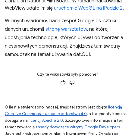
Canadian National Film Board. W ramach hackowania
WebView udało im się
uruchomić WebGL na iPadzie 2
.
W innych wiadomościach zespół Google ds. sztuki
danych uruchomił
stronę warsztatów
, na której
udostępnia technologie, których używał do tworzenia
niesamowitych demonstracji. Znajdziesz tam świetny
samouczek na temat używania dat.GUI.
Czy te wskazówki były pomocne?
O ile nie stwierdzono inaczej, treść tej strony jest objęta
licencją
Creative Commons – uznanie autorstwa 4.0
, a fragmenty kodu są
dostępne na
licencji Apache 2.0
. Szczegółowe informacje na ten
temat zawierają
zasady dotyczące witryny Google Developers
.
Java jest zastrzeżonym znakiem towarowym firmy Oracle i jej