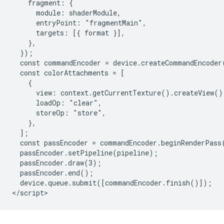
    fragment: {

      module: shaderModule,

      entryPoint: "fragmentMain",

      targets: [{ format }],

    },

  });

  const commandEncoder = device.createCommandEncoder(
  const colorAttachments = [

    {

      view: context.getCurrentTexture().createView(),
      loadOp: "clear",

      storeOp: "store",

    },

  ];

  const passEncoder = commandEncoder.beginRenderPass(
  passEncoder.setPipeline(pipeline);

  passEncoder.draw(3);

  passEncoder.end();

  device.queue.submit([commandEncoder.finish()]);
