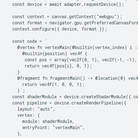
  const device = await adapter.requestDevice();

  const context = canvas.getContext("webgpu");

  const format = navigator.gpu.getPreferredCanvasForm
  context.configure({ device, format });

  const code = `

    @vertex fn vertexMain(@builtin(vertex_index) i : 
      @builtin(position) vec4f {

       const pos = array(vec2f(0, 1), vec2f(-1, -1),
       return vec4f(pos[i], 0, 1);

    }

    @fragment fn fragmentMain() -> @location(0) vec4f
      return vec4f(1, 0, 0, 1);

    }`;

  const shaderModule = device.createShaderModule({ co
  const pipeline = device.createRenderPipeline({

    layout: "auto",

    vertex: {

      module: shaderModule,

      entryPoint: "vertexMain",

    },
