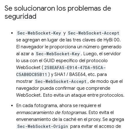
Se solucionaron los problemas de
seguridad
Sec-WebSocket-Key
y
Sec-WebSocket-Accept
se agregan en lugar de las tres claves de HyBi 00.
El navegador le proporciona un número generado
al azar a
Sec-WebSocket-Key
. Luego, el servidor
lo usa con el GUID específico del protocolo
WebSocket (
258EAFA5-E914-47DA-95CA-
C5AB0DC85B11
) y SHA1 / BASE64, etc. para
mostrar
Sec-WebSocket-Accept
, de modo que el
navegador pueda confirmar que comprende
WebSocket. Esto evita un ataque entre protocolos.
En cada fotograma, ahora se requiere el
enmascaramiento de fotogramas
. Esto evita el
envenenamiento de la caché en el proxy. Se agrega
Sec-WebSocket-Origin
para evitar el acceso de