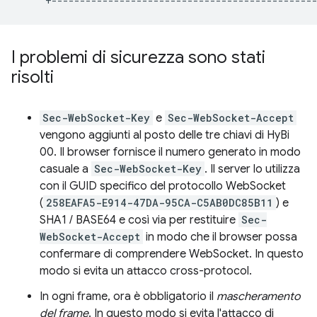
I problemi di sicurezza sono stati
risolti
Sec-WebSocket-Key
e
Sec-WebSocket-Accept
vengono aggiunti al posto delle tre chiavi di HyBi
00. Il browser fornisce il numero generato in modo
casuale a
Sec-WebSocket-Key
. Il server lo utilizza
con il GUID specifico del protocollo WebSocket
(
258EAFA5-E914-47DA-95CA-C5AB0DC85B11
) e
SHA1 / BASE64 e così via per restituire
Sec-
WebSocket-Accept
in modo che il browser possa
confermare di comprendere WebSocket. In questo
modo si evita un attacco cross-protocol.
In ogni frame, ora è obbligatorio il
mascheramento
del frame
. In questo modo si evita l'attacco di