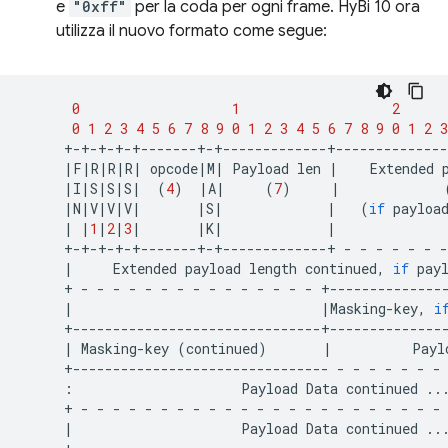
e
"0xff"
per la coda per ogni frame. HyBi 10 ora
utilizza il nuovo formato come segue:
0
1
2
0
1
2
3
4
5
6
7
8
9
0
1
2
3
4
5
6
7
8
9
0
1
2
3
|
F
|
R
|
R
|
R
|
opcode
|
M
|
Payload
len
|
Extended
|
I
|
S
|
S
|
S
|
(
4
)
|
A
|
(
7
)
|
|
N
|
V
|
V
|
V
|
|
S
|
|
(
if
payloa
|
|
1
|
2
|
3
|
|
K
|
|
+-+-+-+-+-------+-+-------------+
-
-
-
-
-
-
-
|
Extended
payload
length
continued,
if
pay
+
-
-
-
-
-
-
-
-
-
-
-
-
-
-
-
|
|
Masking-key,
i
|
Masking-key
(
continued
)
|
Payl
+--------------------------------
-
-
-
-
-
-
-
:
Payload
Data
continued
..
+
-
-
-
-
-
-
-
-
-
-
-
-
-
-
-
-
-
-
-
-
-
-
-
|
Payload
Data
continued
..