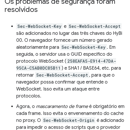
Os problemas de segurança foram
resolvidos
Sec-WebSocket-Key
e
Sec-WebSocket-Accept
são adicionados no lugar das três chaves do HyBi
00. O navegador fornece um número gerado
aleatoriamente para
Sec-WebSocket-Key
. Em
seguida, o servidor usa o GUID específico do
protocolo WebSocket (
258EAFA5-E914-47DA-
95CA-C5AB0DC85B11
) e SHA1 / BASE64, etc. para
retornar
Sec-WebSocket-Accept
, para que o
navegador possa confirmar que entende o
WebSocket. Isso evita um ataque entre
protocolos.
Agora, o
mascaramento de frame
é obrigatório em
cada frame. Isso evita o envenenamento do cache
no proxy. O
Sec-WebSocket-Origin
é adicionado
para impedir o acesso de scripts que o provedor