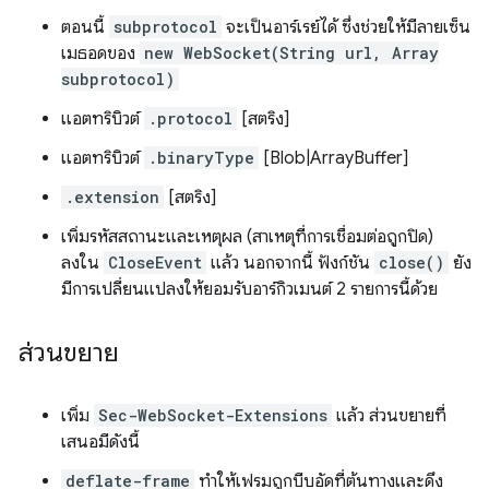
ตอนนี้
subprotocol
จะเป็นอาร์เรย์ได้ ซึ่งช่วยให้มีลายเซ็น
เมธอดของ
new WebSocket(String url, Array
subprotocol)
แอตทริบิวต์
.protocol
[สตริง]
แอตทริบิวต์
.binaryType
[Blob|ArrayBuffer]
.extension
[สตริง]
เพิ่มรหัสสถานะและเหตุผล (สาเหตุที่การเชื่อมต่อถูกปิด)
ลงใน
CloseEvent
แล้ว นอกจากนี้ ฟังก์ชัน
close()
ยัง
มีการเปลี่ยนแปลงให้ยอมรับอาร์กิวเมนต์ 2 รายการนี้ด้วย
ส่วนขยาย
เพิ่ม
Sec-WebSocket-Extensions
แล้ว ส่วนขยายที่
เสนอมีดังนี้
deflate-frame
ทำให้เฟรมถูกบีบอัดที่ต้นทางและดึง