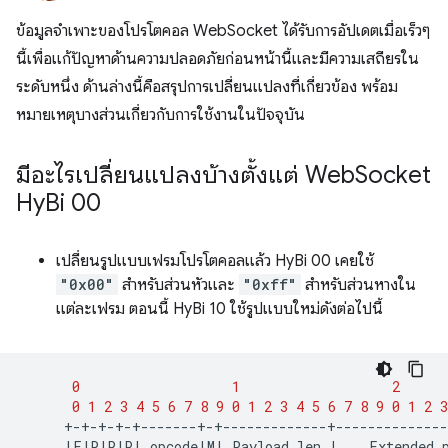
ข้อมูลจำเพาะของโปรโตคอล WebSocket ได้รับการอัปเดตเมื่อเร็วๆ
นี้เพื่อแก้ปัญหาด้านความปลอดภัยก่อนหน้านี้และมีความเสถียรใน
ระดับหนึ่ง ด้านล่างนี้คือสรุปการเปลี่ยนแปลงที่เกี่ยวข้อง พร้อม
หมายเหตุบางส่วนเกี่ยวกับการใช้งานในปัจจุบัน
มีอะไรเปลี่ยนแปลงบ้างตั้งแต่ Web
Socket
Hy
Bi 00
เปลี่ยนรูปแบบเฟรมโปรโตคอลแล้ว HyBi 00 เคยใช้
"0x00"
สำหรับส่วนหัวและ
"0xff"
สำหรับส่วนหางใน
แต่ละเฟรม ตอนนี้ HyBi 10 ใช้รูปแบบใหม่ดังต่อไปนี้
0
1
2
0
1
2
3
4
5
6
7
8
9
0
1
2
3
4
5
6
7
8
9
0
1
2
3
|
F
|
R
|
R
|
R
|
opcode
|
M
|
Payload
len
|
Extended