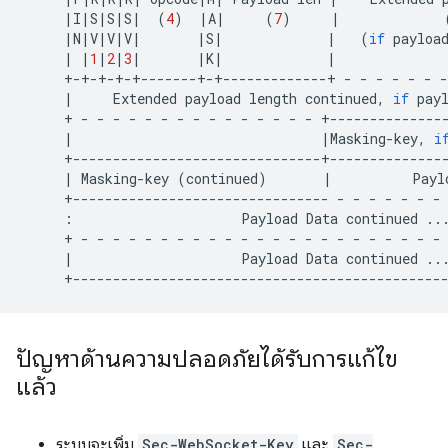
|
I
|
S
|
S
|
S
|
(
4
)
|
A
|
(
7
)
|
|
N
|
V
|
V
|
V
|
|
S
|
|
(
if
payloa
|
|
1
|
2
|
3
|
|
K
|
|
+-+-+-+-+-------+-+-------------+
-
-
-
-
-
-
-
|
Extended
payload
length
continued,
if
pay
+
-
-
-
-
-
-
-
-
-
-
-
-
-
-
-
|
|
Masking-key,
i
|
Masking-key
(
continued
)
|
Payl
+--------------------------------
-
-
-
-
-
-
-
:
Payload
Data
continued
..
+
-
-
-
-
-
-
-
-
-
-
-
-
-
-
-
-
-
-
-
-
-
-
-
|
Payload
Data
continued
..
ปัญหาด้านความปลอดภัยได้รับการแก้ไข
แล้ว
ระบบจะเพิ่ม
Sec-WebSocket-Key
และ
Sec-