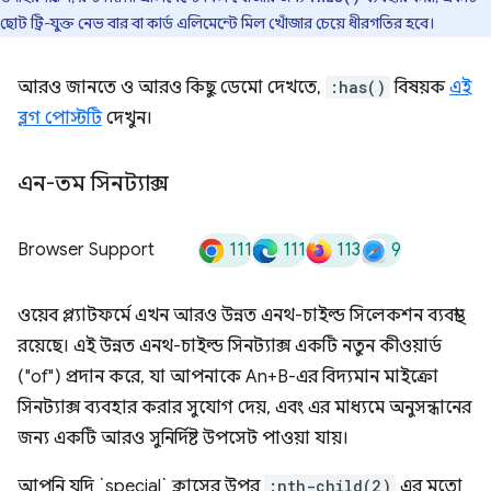
ছোট ট্রি-যুক্ত নেভ বার বা কার্ড এলিমেন্টে মিল খোঁজার চেয়ে ধীরগতির হবে।
আরও জানতে ও আরও কিছু ডেমো দেখতে,
:has()
বিষয়ক
এই
ব্লগ পোস্টটি
দেখুন।
এন-তম সিনট্যাক্স
111
111
113
9
Browser Support
ওয়েব প্ল্যাটফর্মে এখন আরও উন্নত এনথ-চাইল্ড সিলেকশন ব্যবস্থা
রয়েছে। এই উন্নত এনথ-চাইল্ড সিনট্যাক্স একটি নতুন কীওয়ার্ড
("of") প্রদান করে, যা আপনাকে An+B-এর বিদ্যমান মাইক্রো
সিনট্যাক্স ব্যবহার করার সুযোগ দেয়, এবং এর মাধ্যমে অনুসন্ধানের
জন্য একটি আরও সুনির্দিষ্ট উপসেট পাওয়া যায়।
আপনি যদি `special` ক্লাসের উপর
:nth-child(2)
এর মতো