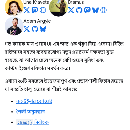
Una Kravets
Bramus
Adam Argyle
গত কয়েক মাস ওয়েব UI-এর জন্য এক স্বর্ণযুগ নিয়ে এসেছে। বিভিন্ন
ব্রাউজারে সহজে ব্যবহারযোগ্য নতুন প্ল্যাটফর্ম সক্ষমতা যুক্ত
হয়েছে, যা আগের চেয়ে অনেক বেশি ওয়েব সুবিধা এবং
কাস্টমাইজেশন ফিচার সমর্থন করে।
এখানে ২০টি সবচেয়ে উত্তেজনাপূর্ণ এবং প্রভাবশালী ফিচার রয়েছে
যা সম্প্রতি চালু হয়েছে বা শীঘ্রই আসছে:
কন্টেইনার কোয়েরি
শৈলী অনুসন্ধান
:has()
নির্বাচক