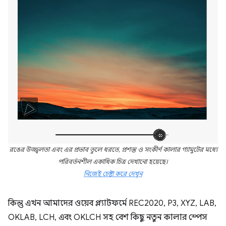
রঙের উজ্জ্বলতা এবং এর প্রভাব তুলে ধরতে, প্রশস্ত ও সংকীর্ণ কালার গ্যামুটের মধ্যে
পরিবর্তনশীল একাধিক চিত্র দেখানো হয়েছে।
নিজেই চেষ্টা করে দেখুন
কিন্তু এখন আমাদের ওয়েব প্ল্যাটফর্মে REC2020, P3, XYZ, LAB,
OKLAB, LCH, এবং OKLCH সহ বেশ কিছু নতুন কালার স্পেস