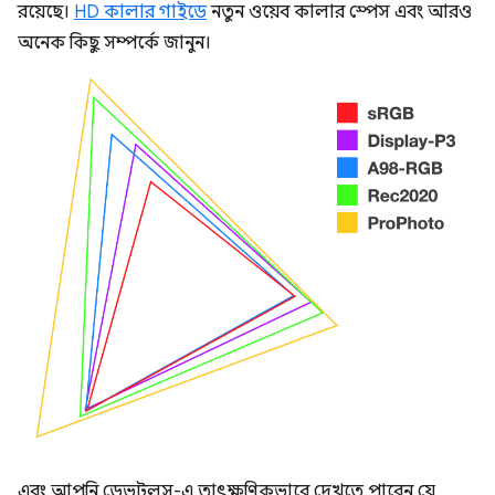
রয়েছে।
HD কালার গাইডে
নতুন ওয়েব কালার স্পেস এবং আরও
অনেক কিছু সম্পর্কে জানুন।
এবং আপনি ডেভটুলস-এ তাৎক্ষণিকভাবে দেখতে পাবেন যে