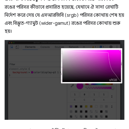
রঙের পরিসর কীভাবে প্রসারিত হয়েছে, যেখানে ঐ সাদা রেখাটি
নির্দেশ করে দেয় যে এসআরজিবি (srgb) পরিসর কোথায় শেষ হয়
এবং বিস্তৃত-গ্যামুট (wider-gamut) রঙের পরিসর কোথায় শুরু
হয়।