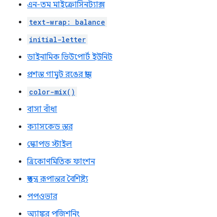
এন-তম মাইক্রোসিনট্যাক্স
text-wrap: balance
initial-letter
ডাইনামিক ভিউপোর্ট ইউনিট
প্রশস্ত গামুট রঙের স্থান
color-mix()
বাসা বাঁধা
ক্যাসকেড স্তর
স্কোপড স্টাইল
ত্রিকোণমিতিক ফাংশন
স্বতন্ত্র রূপান্তর বৈশিষ্ট্য
পপওভার
অ্যাঙ্কর পজিশনিং