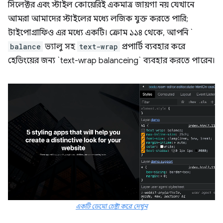
সিলেক্টর এবং স্টাইল কোয়েরিই একমাত্র জায়গা নয় যেখানে
আমরা আমাদের স্টাইলের মধ্যে লজিক যুক্ত করতে পারি;
টাইপোগ্রাফিও এর মধ্যে একটি। ক্রোম ১১৪ থেকে, আপনি `
balance
ভ্যালু সহ
text-wrap
প্রপার্টি ব্যবহার করে
হেডিংয়ের জন্য `text-wrap balanceing` ব্যবহার করতে পারেন।
একটি ডেমো চেষ্টা করে দেখুন