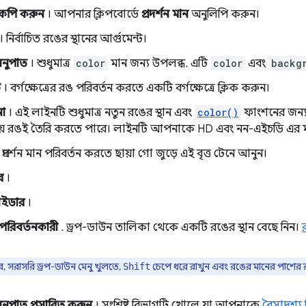
ে কপি করুন
। আপনার ক্লিপবোর্ডে
প্রদর্শন মান
অনুলিপি করুন।
। নির্বাচিত রঙের স্থানের আর্গুমেন্ট।
অনুপাত
। শুধুমাত্র
color
মান জন্য উপলব্ধ. এটি
color
এবং
backg
ট
। বর্গক্ষেত্রের রঙ পরিবর্তন করতে একটি বর্গক্ষেত্রে ক্লিক করুন।
না
। এই লাইনটি শুধুমাত্র নতুন রঙের স্থান এবং
color()
ফাংশনের জন্য
় রঙই তৈরি করতে পারে। লাইনটি আপনাকে HD এবং নন-এইচডি এর মধ্য
 প্রদর্শন মান পরিবর্তন করতে ছায়া গো জুড়ে এই বৃত্ত টেনে আনুন।
র
।
লাইডার
।
ন পরিবর্তনকারী
. ড্রপ-ডাউন তালিকা থেকে একটি রঙের স্থান বেছে নিন।
ে, সরাসরি ড্রপ-ডাউন মেনু খুলতে,
চেপে ধরে রাখুন এবং রঙের মানের পাশের 
Shift
অনুপাত প্রসারিত করুন
। সংশ্লিষ্ট বিভাগটি খোলে যা আপনাকে
বৈসাদৃশ্