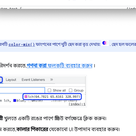
রণটি
ফাংশনের পাশে দুটি ছেদ করা বৃত্ত দেখায়:
. ছেদ হল ফলের 
color-mix()
িদর্শন করতে,
গণনা করা
ফলকটি ব্যবহার করুন
।
রী
খুলতে একটি রঙের পাশে প্রিভিউ বর্গক্ষেত্রে ক্লিক করুন।
তন করতে,
কালার পিকারের
যেকোনো UI উপাদান ব্যবহার করুন।