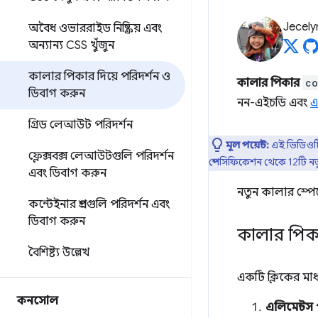
Jecely
অবৈধ
ওভাররাইড
নিষ্ক্রিয়
এবং
অন্যান্য CSS খুঁজুন
কালার পিকার দিয়ে পরিদর্শন ও
কালার পিকার
co
ডিবাগ করুন
নন-এইচডি এবং
এ
গ্রিড লেআউট পরিদর্শন
মূল পয়েন্ট:
এই ভিডিওটি
ফ্লেক্সবক্স লেআউটগুলি পরিদর্শন
স্পেসিফিকেশন থেকে 12টি নতু
এবং ডিবাগ করুন
নতুন কালার স্পে
কন্টেইনার প্রশ্নগুলি পরিদর্শন এবং
ডিবাগ করুন
কালার পিকা
বৈশিষ্ট্য উল্লেখ
একটি ক্লিকের মা
কনসোল
এলিমেন্টস