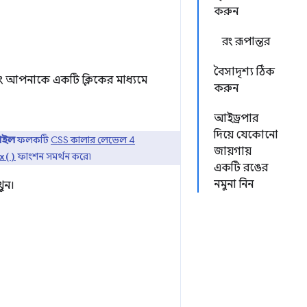
করুন
রং রূপান্তর
বৈসাদৃশ্য ঠিক
বং আপনাকে একটি ক্লিকের মাধ্যমে
করুন
আইড্রপার
দিয়ে যেকোনো
টাইল
ফলকটি
CSS কালার লেভেল 4
জায়গায়
ফাংশন সমর্থন করে৷
x()
একটি রঙের
নমুনা নিন
ুন।