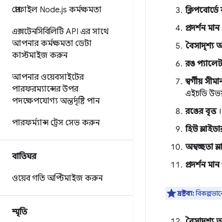
প্রোফাইল Node
.
js কর্মক্ষমতা
ক্লিপবোর্ড
প্রদর্শন মান
এক্সটেনসিবিলিটি API এর সাথে
আপনার কর্মক্ষমতা ডেটা
বৈসাদৃশ্য 
কাস্টমাইজ করুন
রঙ প্যালে
আপনার ওয়েবসাইটের
স্বর্গীয় সীমা
পারফরম্যান্সের উপর
এইচডি উভয
পদক্ষেপযোগ্য অন্তর্দৃষ্টি পান
রঙের বৃত্ত
।
পারফর্ম্যান্স ট্রেস সেভ করুন
হিউ স্লাইডা
অস্বচ্ছতা স্
বাতিঘর
প্রদর্শন মা
ওয়েব গতি অপ্টিমাইজ করুন
দ্রষ্টব্য:
বিকল্পভাব
স্মৃতি
বৈসাদৃশ্য 