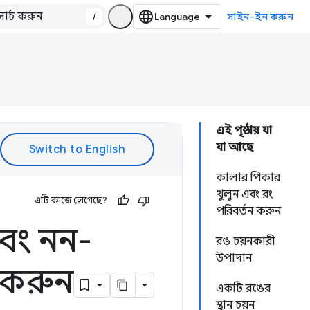
/
সাইন-ইন করুন
এই পৃষ্ঠায় যা
যা আছে
কালার পিকার
খুলুন এবং রং
এটি কাজে লেগেছে?
পরিবর্তন করুন
বং নন-
রঙ চয়নকারী
উপাদান
 করুন
একটি রঙের
স্থান চয়ন