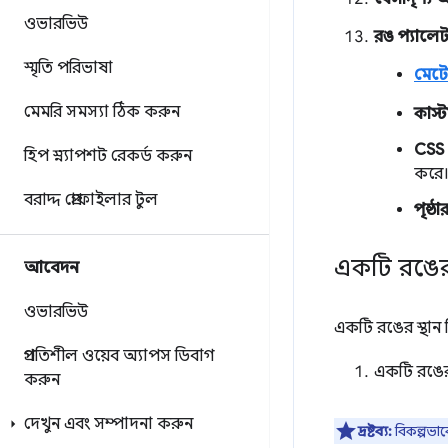
ওভারভিউ
রঙ প্যালেট
স্মৃতি পরিভাষা
মেটে
মেমরি সমস্যা ঠিক করুন
কাস্
CSS 
হিপ স্ন্যাপশট রেকর্ড করুন
করে
বরাদ্দ প্রোফাইলার টুল
পৃষ্ঠ
একটি রঙের স
আবেদন
ওভারভিউ
একটি রঙের স্থান 
প্রগতিশীল ওয়েব অ্যাপস ডিবাগ
একটি রঙের
করুন
দেখুন এবং সম্পাদনা করুন
দ্রষ্টব্য:
বিকল্পভাব