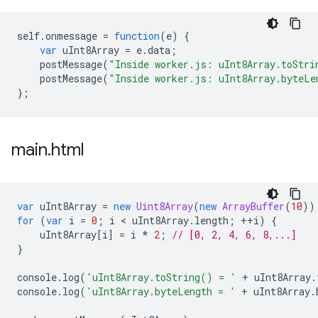
self
.
onmessage
=
function
(
e
)
{
var
uInt8Array
=
e
.
data
;
postMessage
(
"Inside worker.js: uInt8Array.toStri
postMessage
(
"Inside worker.js: uInt8Array.byteLe
};
main
.
html
var
uInt8Array
=
new
Uint8Array
(
new
ArrayBuffer
(
10
))
for
(
var
i
=
0
;
i
 < 
uInt8Array
.
length
;
++
i
)
{
uInt8Array
[
i
]
=
i
*
2
;
// [0, 2, 4, 6, 8,...]
}
console
.
log
(
'uInt8Array.toString() = '
+
uInt8Array
.
console
.
log
(
'uInt8Array.byteLength = '
+
uInt8Array
.