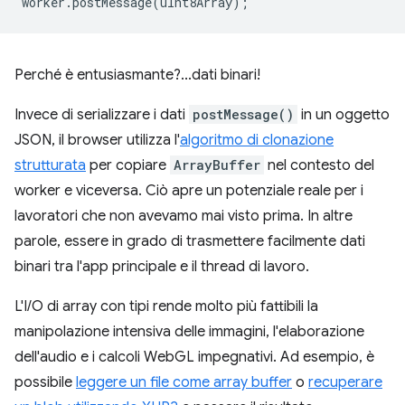
worker
.
postMessage
(
uInt8Array
);
Perché è entusiasmante?...dati binari!
Invece di serializzare i dati
postMessage()
in un oggetto
JSON, il browser utilizza l'
algoritmo di clonazione
strutturata
per copiare
ArrayBuffer
nel contesto del
worker e viceversa. Ciò apre un potenziale reale per i
lavoratori che non avevamo mai visto prima. In altre
parole, essere in grado di trasmettere facilmente dati
binari tra l'app principale e il thread di lavoro.
L'I/O di array con tipi rende molto più fattibili la
manipolazione intensiva delle immagini, l'elaborazione
dell'audio e i calcoli WebGL impegnativi. Ad esempio, è
possibile
leggere un file come array buffer
o
recuperare