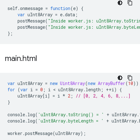
self
.
onmessage
=
function
(
e
)
{
var
uInt8Array
=
e
.
data
;
postMessage
(
"Inside worker.js: uInt8Array.toStri
postMessage
(
"Inside worker.js: uInt8Array.byteLe
};
main
.
html
var
uInt8Array
=
new
Uint8Array
(
new
ArrayBuffer
(
10
))
for
(
var
i
=
0
;
i
 < 
uInt8Array
.
length
;
++
i
)
{
uInt8Array
[
i
]
=
i
*
2
;
// [0, 2, 4, 6, 8,...]
}
console
.
log
(
'uInt8Array.toString() = '
+
uInt8Array
.
console
.
log
(
'uInt8Array.byteLength = '
+
uInt8Array
.
worker
.
postMessage
(
uInt8Array
);