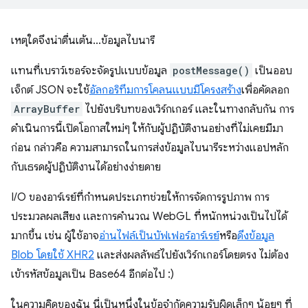
เหตุใดจึงน่าตื่นเต้น...ข้อมูลไบนารี
แทนที่เบราว์เซอร์จะจัดรูปแบบข้อมูล
postMessage()
เป็นออบ
เจ็กต์ JSON จะใช้
อัลกอริทึมการโคลนแบบมีโครงสร้าง
เพื่อคัดลอก
ArrayBuffer
ไปยังบริบทของเวิร์กเกอร์ และในทางกลับกัน การ
ดำเนินการนี้เปิดโอกาสใหม่ๆ ให้กับผู้ปฏิบัติงานอย่างที่ไม่เคยมีมา
ก่อน กล่าวคือ ความสามารถในการส่งข้อมูลไบนารีระหว่างแอปหลัก
กับเธรดผู้ปฏิบัติงานได้อย่างง่ายดาย
I/O ของอาร์เรย์ที่กําหนดประเภทช่วยให้การจัดการรูปภาพ การ
ประมวลผลเสียง และการคำนวณ WebGL ที่หนักหน่วงเป็นไปได้
มากขึ้น เช่น ผู้ใช้อาจ
อ่านไฟล์เป็นบัฟเฟอร์อาร์เรย์
หรือ
ดึงข้อมูล
Blob โดยใช้ XHR2
และส่งผลลัพธ์ไปยังเวิร์กเกอร์โดยตรง ไม่ต้อง
เข้ารหัสข้อมูลเป็น Base64 อีกต่อไป :)
ในความคิดของฉัน นี่เป็นหนึ่งในข้อจำกัดความรับผิดเล็กๆ น้อยๆ ที่