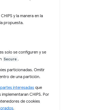
 CHIPS y la manera en la
la propuesta.
es solo se configuren y se
on
Secure
.
ies particionadas. Omitir
ntro de una partición.
 partes interesadas
que
ios implementaran CHIPS. Por
ntenedores de cookies
rporados
.