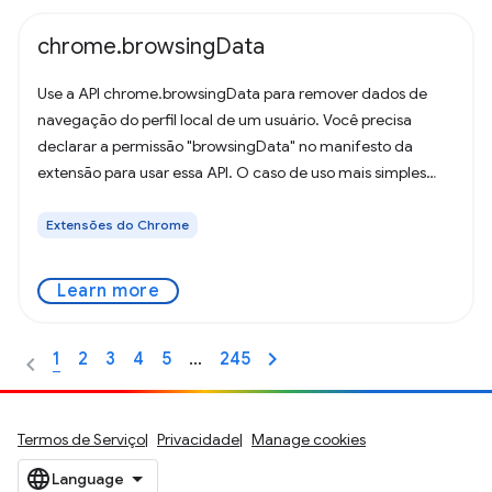
chrome.browsingData
Use a API chrome.browsingData para remover dados de
navegação do perfil local de um usuário. Você precisa
declarar a permissão "browsingData" no manifesto da
extensão para usar essa API. O caso de uso mais simples
para essa API é um mecanismo baseado
Extensões do Chrome
Learn more
1
2
3
4
5
…
245
Termos de Serviço
Privacidade
Manage cookies