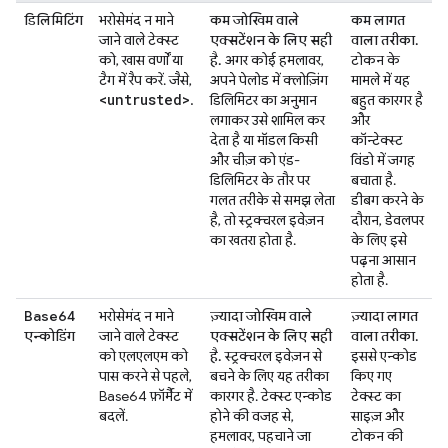
डिलिमिटिंग
भरोसेमंद न माने
कम जोखिम वाले
कम लागत
जाने वाले टेक्स्ट
एक्सटेंशन के लिए सही
वाला तरीका.
को, खास वर्णों या
है.
अगर कोई हमलावर,
टोकन के
टैग में रैप करें. जैसे,
अपने पेलोड में क्लोज़िंग
मामले में यह
<untrusted>
.
डिलिमिटर का अनुमान
बहुत कारगर है
लगाकर उसे शामिल कर
और
देता है या मॉडल किसी
कॉन्टेक्स्ट
और चीज़ को एंड-
विंडो में जगह
डिलिमिटर के तौर पर
बचाता है.
गलत तरीके से समझ लेता
डीबग करने के
है, तो स्ट्रक्चरल इवेज़न
दौरान, डेवलपर
का खतरा होता है.
के लिए इसे
पढ़ना आसान
होता है.
Base64
भरोसेमंद न माने
ज़्यादा जोखिम वाले
ज़्यादा लागत
एन्कोडिंग
जाने वाले टेक्स्ट
एक्सटेंशन के लिए सही
वाला तरीका.
को एलएलएम को
है.
स्ट्रक्चरल इवेज़न से
इससे एन्कोड
पास करने से पहले,
बचने के लिए यह तरीका
किए गए
Base64 फ़ॉर्मैट में
कारगर है. टेक्स्ट एन्कोड
टेक्स्ट का
बदलें.
होने की वजह से,
साइज़ और
हमलावर, पहचाने जा
टोकन की