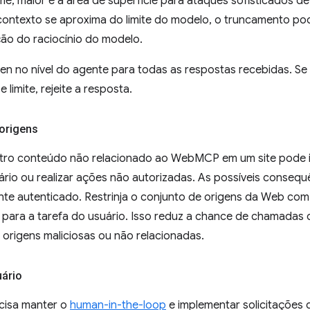
e, maior é a área de superfície para ataques sofisticados d
ntexto se aproxima do limite do modelo, o truncamento pod
ão do raciocínio do modelo.
ken no nível do agente para todas as respostas recebidas. S
limite, rejeite a resposta.
 origens
tro conteúdo não relacionado ao WebMCP em um site pode in
rio ou realizar ações não autorizadas. As possíveis conse
te autenticado. Restrinja o conjunto de origens da Web co
es para a tarefa do usuário. Isso reduz a chance de chamada
 origens maliciosas ou não relacionadas.
ário
cisa manter o
human-in-the-loop
e implementar solicitações