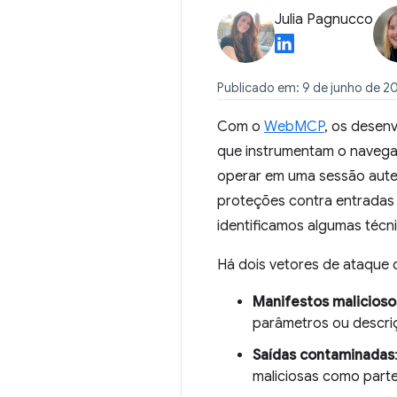
Julia Pagnucco
Publicado em: 9 de junho de 2
Com o
WebMCP
, os desen
que instrumentam o navega
operar em uma sessão auten
proteções contra entradas
identificamos algumas téc
Há dois vetores de ataque
Manifestos malicioso
parâmetros ou descriç
Saídas contaminadas
maliciosas como parte