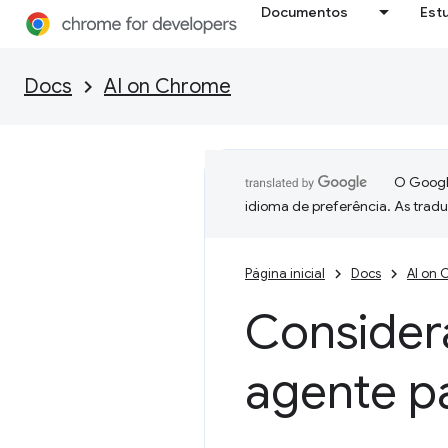
Documentos
Est
Docs
AI on Chrome
O Google
idioma de preferência. As trad
Página inicial
Docs
AI on
Consider
agente p