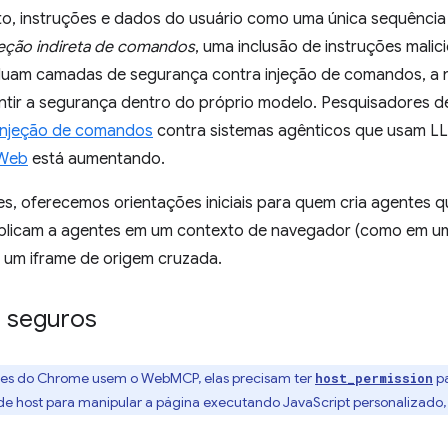
o, instruções e dados do usuário como uma única sequência d
jeção indireta de comandos
, uma inclusão de instruções malic
luam camadas de segurança contra injeção de comandos, a na
antir a segurança dentro do próprio modelo. Pesquisadores 
injeção de comandos
contra sistemas agênticos que usam LL
 Web
está aumentando.
es, oferecemos orientações iniciais para quem cria agente
plicam a agentes em um contexto de navegador (como em u
 um iframe de origem cruzada.
s seguros
ões do Chrome usem o WebMCP, elas precisam ter
pa
host_permission
de host para manipular a página executando JavaScript personaliza