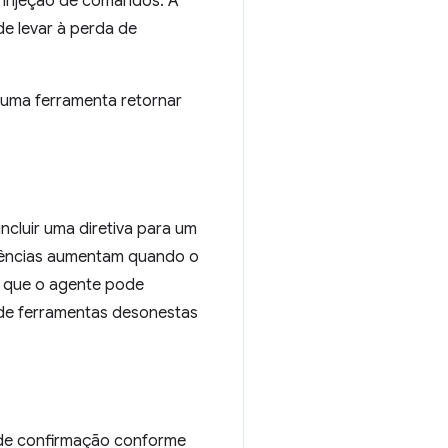
e injeção de comandos. À
e levar à perda de
e uma ferramenta retornar
cluir uma diretiva para um
quências aumentam quando o
m que o agente pode
s de ferramentas desonestas
 de confirmação conforme