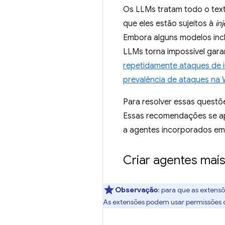
Os LLMs tratam todo o text
que eles estão sujeitos à
in
Embora alguns modelos inc
LLMs torna impossível gar
repetidamente ataques de 
prevalência de ataques na
Para resolver essas questõ
Essas recomendações se a
a agentes incorporados em
Criar agentes mai
Observação
:
para que as extens
As extensões podem usar permissões 