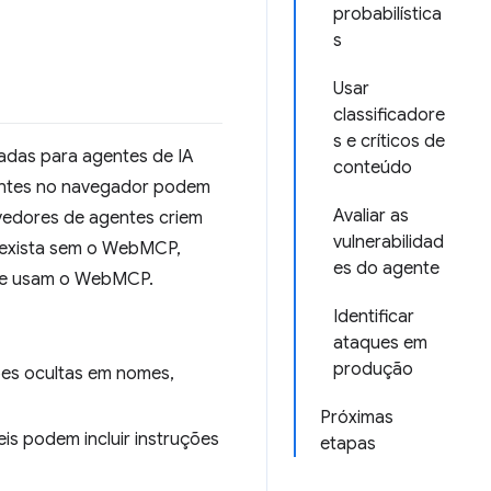
probabilística
s
Usar
classificadore
s e críticos de
adas para agentes de IA
conteúdo
gentes no navegador podem
Avaliar as
vedores de agentes criem
vulnerabilidad
 exista sem o WebMCP,
es do agente
que usam o WebMCP.
Identificar
ataques em
produção
ões ocultas em nomes,
Próximas
eis podem incluir instruções
etapas