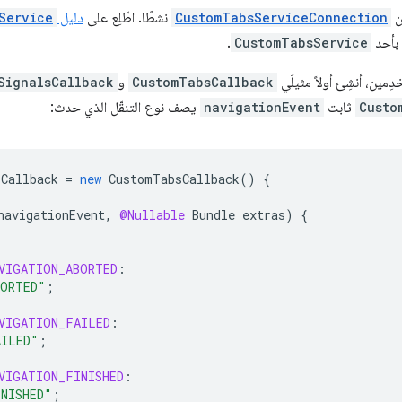
ين
CustomTabsServiceConnection
نشطًا. اطّلِع على
دليل
Service
 بأحد
CustomTabsService
.
مين، أنشِئ أولاً مثيلَي
CustomTabsCallback
و
SignalsCallback
Custo
ثابت
navigationEvent
يصف نوع التنقّل الذي حدث:
Callback
=
new
CustomTabsCallback
()
{
navigationEvent
,
@Nullable
Bundle
extras
)
{
VIGATION_ABORTED
:
BORTED"
;
VIGATION_FAILED
:
AILED"
;
VIGATION_FINISHED
:
NISHED"
;