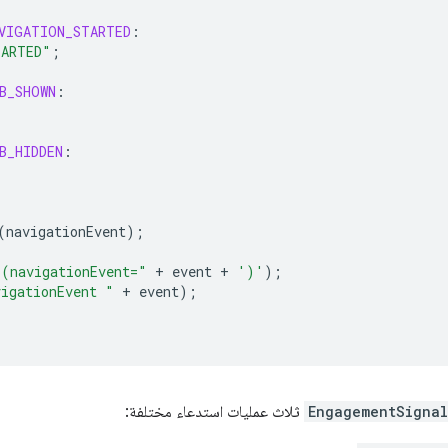
VIGATION_STARTED
:
TARTED"
;
B_SHOWN
:
B_HIDDEN
:
(
navigationEvent
);
 (navigationEvent="
+
event
+
')'
);
vigationEvent "
+
event
);
EngagementSignal
ثلاث عمليات استدعاء مختلفة: