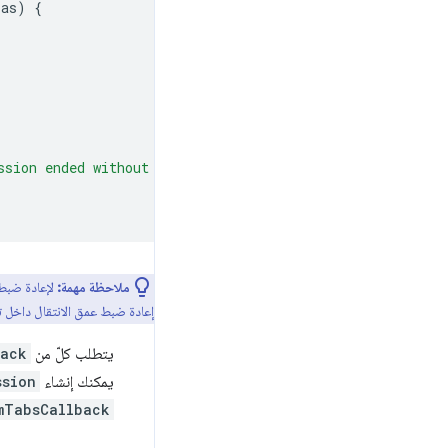
ras
)
{
ssion ended without user interaction"
);
ملاحظة مهمة:
لإعادة ضبط
إعادة ضبط عمق الانتقال داخل 
يتطلب كلّ من
back
يمكنك إنشاء
ssion
mTabsCallback