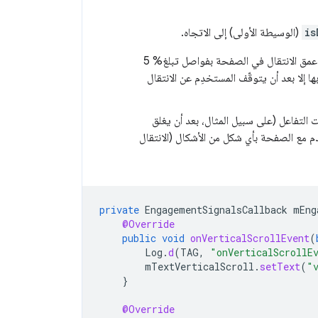
is
(الوسيطة الأولى) إلى الاتجاه.
: تشير علامة التبويب المخصّصة إلى عمق الانتقال في الصفحة بفواصل تبلغ% 5
 بها إلا بعد أن يتوقّف المستخدِم عن الانتقال
 التفاعل (على سبيل المثال، بعد أن يغلق
 مع الصفحة بأي شكل من الأشكال (الانتقال
private
EngagementSignalsCallback
mEng
@Override
public
void
onVerticalScrollEvent
(
Log
.
d
(
TAG
,
"onVerticalScrollE
mTextVerticalScroll
.
setText
(
"
}
@Override