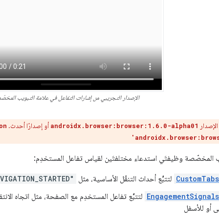
الإصدار التجريبي من إشارات التفاعل في علامة التبويب المخصّ
الإصدار
أو إصدارًا أحدث.
on
androidx.browser:browser:1.6.0-alpha01
'androidx.browser:brow
ب المخصّصة وظيفتَي استدعاء مختلفتَين لقياس تفاعل المستخدِم:
CustomTabs
لتتبُّع أحداث التنقّل الأساسية، مثل
VIGATION_STARTED"
EngagementSignal
لتتبُّع تفاعل المستخدِم مع الصفحة، مثل اتجاه الانتق
لى أو للأسفل