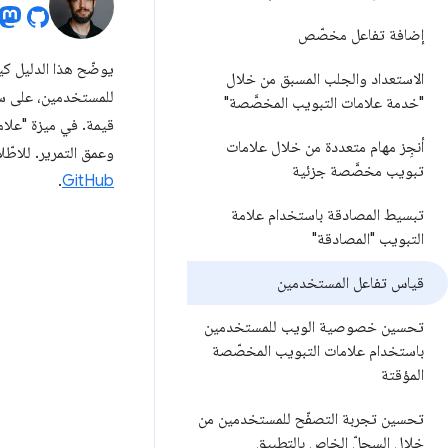
إضافة تفاعل مخصّص
الاستعداد والجلب المسبق من خلال
للمستخدمين، على سبي
"خدمة علامات التبويب المخصَّصة"
قيمة. في ميزة "علام
أنجِز مهام متعددة من خلال علامات
وعمق التمرير. للاطّ
تبويب مخصَّصة جزئية
.
GitHub
تبسيط المصادقة باستخدام علامة
التبويب "المصادقة"
قياس تفاعل المستخدمين
تحسين خصوصية الويب للمستخدمين
باستخدام علامات التبويب المخصّصة
المؤقتة
تحسين تجربة التصفّح للمستخدمين من
خلال السجلّ الخاص بالتطبيق