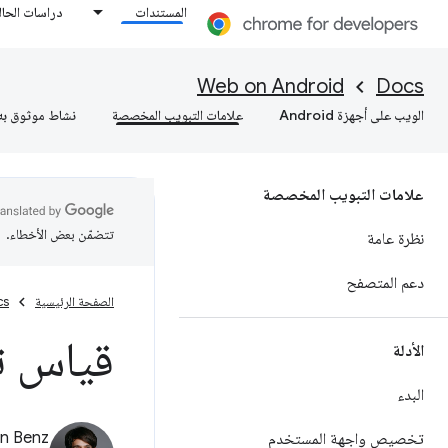
المستندات
دراسات الحال
Web on Android
Docs
الويب على أجهزة Android
علامات التبويب المخصصة
نشاط موثوق به
علامات التبويب المخصصة
تتضمّن بعض الأخطاء.
نظرة عامة
دعم المتصفح
الصفحة الرئيسية
cs
قياس ت
الأدلة
البدء
an Benz
تخصيص واجهة المستخدم