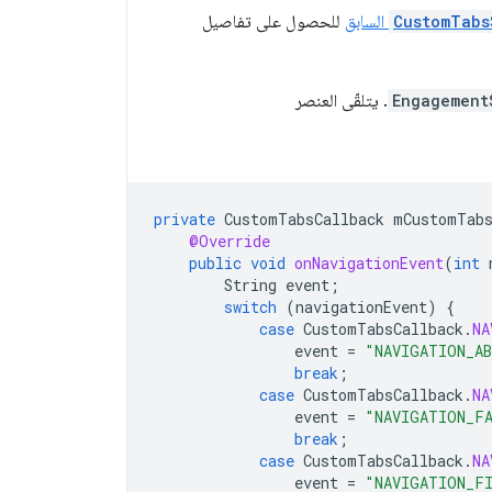
CustomTabs
السابق
للحصول على تفاصيل
Engagement
. يتلقّى العنصر
private
CustomTabsCallback
mCustomTabs
@Override
public
void
onNavigationEvent
(
int
String
event
;
switch
(
navigationEvent
)
{
case
CustomTabsCallback
.
NA
event
=
"NAVIGATION_A
break
;
case
CustomTabsCallback
.
NA
event
=
"NAVIGATION_F
break
;
case
CustomTabsCallback
.
NA
event
=
"NAVIGATION_FI