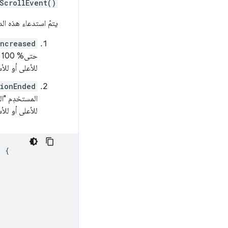
ScrollEvent()
يتمّ استدعاء هذه الد
Increased
ح
للأعلى أو للأسفل. تت
sionEnded
المستخدِم "ا
للأعلى أو للأ
)
{