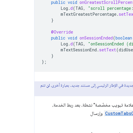
public
void
onGreatestScrollPercen
Log
.
d
(
TAG
,
"scroll percentage
mTextGreatestPercentage
.
setTe
}
@Override
public
void
onSessionEnded
(
boolean
Log
.
d
(
TAG
,
"onSessionEnded (d
mTextSessionEnd
.
setText
(
didUse
}
};
جديدة في الإطار الرئيسي إلى مستند جديد. بعبارة أخرى،
لن
تتم
امة تبويب مخصّصة" نشطة. بعد ربط الخدمة،
CustomTabs
وإرسال