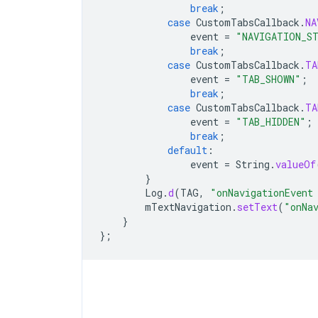
break
;
case
CustomTabsCallback
.
NA
event
=
"NAVIGATION_S
break
;
case
CustomTabsCallback
.
TA
event
=
"TAB_SHOWN"
;
break
;
case
CustomTabsCallback
.
TA
event
=
"TAB_HIDDEN"
;
break
;
default
:
event
=
String
.
valueOf
}
Log
.
d
(
TAG
,
"onNavigationEvent
mTextNavigation
.
setText
(
"onNa
}
};