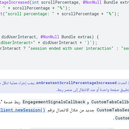
tageIncreased
(
int
scrollPercentage
,
@NonNull
Bundle
ext
: "
+
scrollPercentage
+
"%"
);
xt
(
"scroll percentage: "
+
scrollPercentage
+
"%"
);
didUserInteract
,
@NonNull
Bundle
extras
)
{
idUserInteract="
+
didUserInteract
+
')'
);
rInteract
?
"session ended with user interaction"
:
"se
 الحدث
، يجب إجراء عملية تنقّل 
onGreatestScrollPercentageIncreased
تطبيق صفحة واحدة أو عند الانتقال إلى عنصر ربط.
CustomTabsCall
و
EngagementSignalsCallback
ربط خدمة "عل
CustomTabsSe
جديد من خلال الاتصال برقم
Client.newSession()
.
Custo