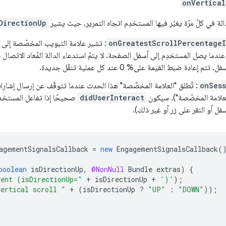
onVertical
الة في كلّ مرّة يغيّر فيها المستخدِم اتجاه التمرير، حيث يشير
DirectionUp
onGreatestScrollPercentage
تى% 100 عندما يصل المستخدِم إلى أسفل الصفحة. لا يتمّ استدعاء الدالة المُعاد الاتصال
م إعادة ضبط القيمة على% 0 عند كل عملية تنقّل جديدة.
onSes
: تُطلق "العلامة المخصّصة" هذا الحدث عندما تتوقّف عن إرسال إشارات
لعلامة المخصّصة"). سيكون
didUserInteract
صحيحًا إذا تفاعل المستخدم
سفل أو النقر على زر أو غير ذلك).
agementSignalsCallback
=
new
EngagementSignalsCallback
(
boolean
isDirectionUp
,
@NonNull
Bundle
extras
)
{
vent (isDirectionUp="
+
isDirectionUp
+
')'
);
vertical scroll "
+
(
isDirectionUp
?
"UP️"
:
"DOWN"
));