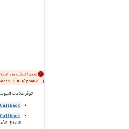
تحذير:
تتطلّب هذه الميزة 
ser:1.6.0-alpha02' }
توفّر علامات التبوي
Callback
sCallback
للانتقال للأع