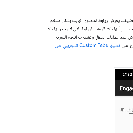
 قياس إشارات التفاعل لعلامات التبويب المخصّصة في Chrome. إذا كان تطبيقك يعرض روابط لمحتوى الويب بشكل منتظم
مون أنها ذات قيمة والروابط التي لا يجدونها ذات
عدد عمليات التنقّل وتغييرات اتجاه التمرير
لاع على
تطبيق Custom Tabs التجريبي على