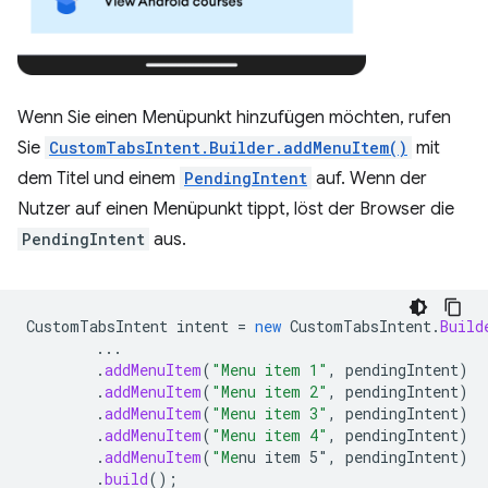
Wenn Sie einen Menüpunkt hinzufügen möchten, rufen
Sie
CustomTabsIntent.Builder.addMenuItem()
mit
dem Titel und einem
PendingIntent
auf. Wenn der
Nutzer auf einen Menüpunkt tippt, löst der Browser die
PendingIntent
aus.
CustomTabsIntent
intent
=
new
CustomTabsIntent
.
Build
...
.
addMenuItem
(
"Menu item 1"
,
pendingIntent
)
.
addMenuItem
(
"Menu item 2"
,
pendingIntent
)
.
addMenuItem
(
"Menu item 3"
,
pendingIntent
)
.
addMenuItem
(
"Menu item 4"
,
pendingIntent
)
.
addMenuItem
(
"Me
nu item 5"
,
pendingIntent
)
.
build
();