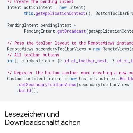
// Create the pending intent
Intent
actionIntent
=
new
Intent
(
this
.
getApplicationContext
(),
BottomToolbarBr
PendingIntent
pendingIntent
=
PendingIntent
.
getBroadcast
(
getApplicationCont
// Pass the toolbar layout to the RemoteViews instan
RemoteViews
secondaryToolbarViews
=
new
RemoteViews
(
// All toolbar buttons
int
[]
clickableIds
=
{
R
.
id
.
ct_toolbar_next
,
R
.
id
.
ct_t
// Register the bottom toolbar when creating a new c
CustomTabsIntent
intent
=
new
CustomTabsIntent
.
Build
.
setSecondaryToolbarViews
(
secondaryToolbarViews
,
.
build
();
Lesezeichen und
Downloadschaltflächen