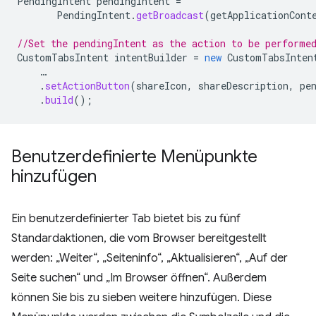
PendingIntent
pendingIntent
=
PendingIntent
.
getBroadcast
(
getApplicationCont
//Set the pendingIntent as the action to be performe
CustomTabsIntent
intentBuilder
=
new
CustomTabsInten
…
.
setActionButton
(
shareIcon
,
shareDescription
,
pe
.
build
();
Benutzerdefinierte Menüpunkte
hinzufügen
Ein benutzerdefinierter Tab bietet bis zu fünf
Standardaktionen, die vom Browser bereitgestellt
werden: „Weiter“, „Seiteninfo“, „Aktualisieren“, „Auf der
Seite suchen“ und „Im Browser öffnen“. Außerdem
können Sie bis zu sieben weitere hinzufügen. Diese