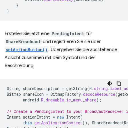
}
}
Erstellen Sie jetzt eine
PendingIntent
für
ShareBroadcast
und registrieren Sie sie über
setActionButton()
. Übergeben Sie die ausstehende
Absicht zusammen mit dem Symbol und der
Beschreibung.
String
shareDescription
=
getString
(
R
.
string
.
label_a
Bitmap
shareIcon
=
BitmapFactory
.
decodeResource
(
getR
android
.
R
.
drawable
.
ic_menu_share
);
// Create a PendingIntent to your BroadCastReceiver 
Intent
actionIntent
=
new
Intent
(
this
.
getApplicationContext
(),
ShareBroadcastR