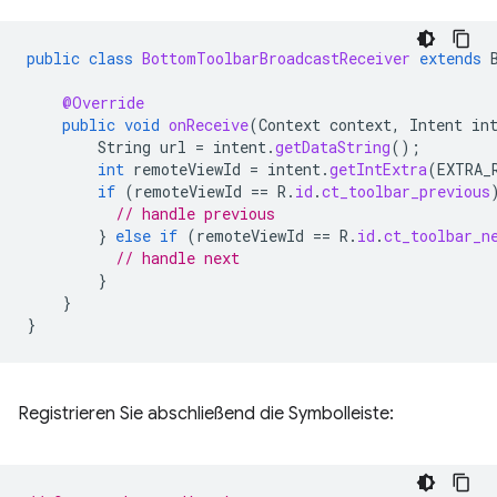
public
class
BottomToolbarBroadcastReceiver
extends
@Override
public
void
onReceive
(
Context
context
,
Intent
in
String
url
=
intent
.
getDataString
();
int
remoteViewId
=
intent
.
getIntExtra
(
EXTRA_
if
(
remoteViewId
==
R
.
id
.
ct_toolbar_previous
// handle previous
}
else
if
(
remoteViewId
==
R
.
id
.
ct_toolbar_n
// handle next
}
}
}
Registrieren Sie abschließend die Symbolleiste: