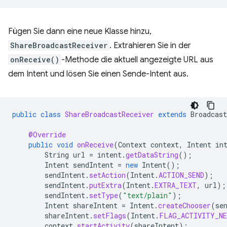
Fügen Sie dann eine neue Klasse hinzu,
ShareBroadcastReceiver
. Extrahieren Sie in der
onReceive()
-Methode die aktuell angezeigte URL aus
dem Intent und lösen Sie einen Sende-Intent aus.
public
class
ShareBroadcastReceiver
extends
Broadcast
@Override
public
void
onReceive
(
Context
context
,
Intent
in
String
url
=
intent
.
getDataString
();
Intent
sendIntent
=
new
Intent
();
sendIntent
.
setAction
(
Intent
.
ACTION_SEND
);
sendIntent
.
putExtra
(
Intent
.
EXTRA_TEXT
,
url
);
sendIntent
.
setType
(
"text/plain"
);
Intent
shareIntent
=
Intent
.
createChooser
(
se
shareIntent
.
setFlags
(
Intent
.
FLAG_ACTIVITY_NE
context
.
startActivity
(
shareIntent
);