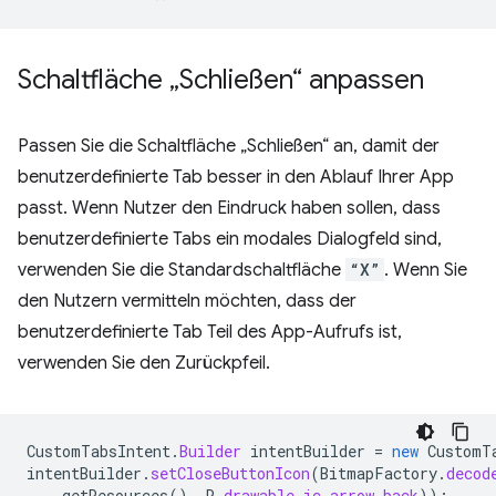
Schaltfläche „Schließen“ anpassen
Passen Sie die Schaltfläche „Schließen“ an, damit der
benutzerdefinierte Tab besser in den Ablauf Ihrer App
passt. Wenn Nutzer den Eindruck haben sollen, dass
benutzerdefinierte Tabs ein modales Dialogfeld sind,
verwenden Sie die Standardschaltfläche
“X”
. Wenn Sie
den Nutzern vermitteln möchten, dass der
benutzerdefinierte Tab Teil des App-Aufrufs ist,
verwenden Sie den Zurückpfeil.
CustomTabsIntent
.
Builder
intentBuilder
=
new
CustomT
intentBuilder
.
setCloseButtonIcon
(
BitmapFactory
.
decod
getResources
(),
R
.
drawable
.
ic_arrow_back
));