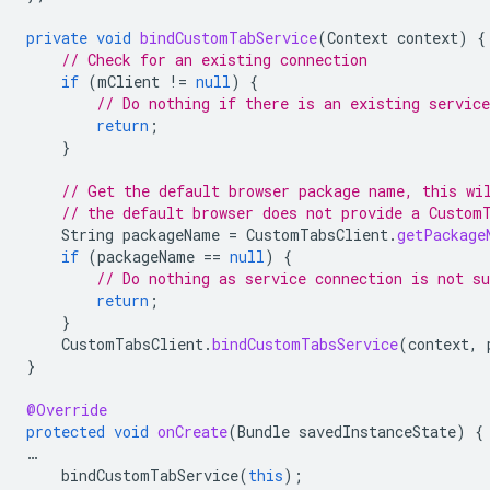
private
void
bindCustomTabService
(
Context
context
)
{
// Check for an existing connection
if
(
mClient
!=
null
)
{
// Do nothing if there is an existing service
return
;
}
// Get the default browser package name, this wi
// the default browser does not provide a Custom
String
packageName
=
CustomTabsClient
.
getPackage
if
(
packageName
==
null
)
{
// Do nothing as service connection is not su
return
;
}
CustomTabsClient
.
bindCustomTabsService
(
context
,
}
@Override
protected
void
onCreate
(
Bundle
savedInstanceState
)
{
…
bindCustomTabService
(
this
);