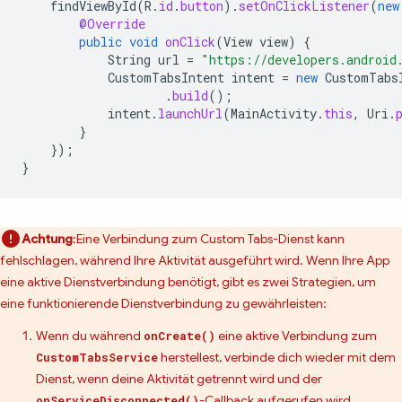
findViewById
(
R
.
id
.
button
).
setOnClickListener
(
new
@Override
public
void
onClick
(
View
view
)
{
String
url
=
"https://developers.android
CustomTabsIntent
intent
=
new
CustomTabs
.
build
();
intent
.
launchUrl
(
MainActivity
.
this
,
Uri
.
}
});
}
Achtung
:Eine Verbindung zum Custom Tabs-Dienst kann
fehlschlagen, während Ihre Aktivität ausgeführt wird. Wenn Ihre App
eine aktive Dienstverbindung benötigt, gibt es zwei Strategien, um
eine funktionierende Dienstverbindung zu gewährleisten:
Wenn du während
eine aktive Verbindung zum
onCreate()
herstellest, verbinde dich wieder mit dem
CustomTabsService
Dienst, wenn deine Aktivität getrennt wird und der
-Callback aufgerufen wird.
onServiceDisconnected()