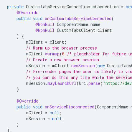
private
CustomTabsServiceConnection
mConnection
=
ne
@Override
public
void
onCustomTabsServiceConnected
(
@NonNull
ComponentName
name
,
@NonNull
CustomTabsClient
client
)
{
mClient
=
client
;
// Warm up the browser process
mClient
.
warmup
(
0
/* placeholder for future u
// Create a new browser session
mSession
=
mClient
.
newSession
(
new
CustomTabs
// Pre-render pages the user is likely to vi
// you can do this any time while the servic
mSession
.
mayLaunchUrl
(
Uri
.
parse
(
"https://dev
}
@Override
public
void
onServiceDisconnected
(
ComponentName
mClient
=
null
;
mSession
=
null
;
}
};