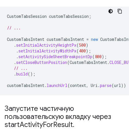
CustomTabsSession
customTabsSession
;
// ...
CustomTabsIntent
customTabsIntent
=
new
CustomTabsIn
.
setInitialActivityHeightPx
(
500
)
.
setInitialActivityWidthPx
(
400
);
.
setActivitySideSheetBreakpointDp
(
800
);
.
setCloseButtonPosition
(
CustomTabsIntent
.
CLOSE_BU
// ...
.
build
();
customTabsIntent
.
launchUrl
(
context
,
Uri
.
parse
(
url
))
Запустите частичную
пользовательскую вкладку через
start
Activity
For
Result
.