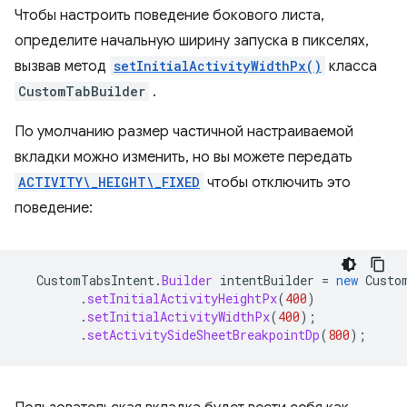
Чтобы настроить поведение бокового листа,
определите начальную ширину запуска в пикселях,
вызвав метод
setInitialActivityWidthPx()
класса
CustomTabBuilder
.
По умолчанию размер частичной настраиваемой
вкладки можно изменить, но вы можете передать
ACTIVITY\_HEIGHT\_FIXED
чтобы отключить это
поведение:
CustomTabsIntent
.
Builder
intentBuilder
=
new
Custo
.
setInitialActivityHeightPx
(
400
)
.
setInitialActivityWidthPx
(
400
);
.
setActivitySideSheetBreakpointDp
(
800
);