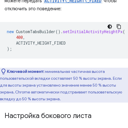
можете передать
ACTIVITY\_HEIGHT\_FIXED
чтобы
отключить это поведение:
new
CustomTabsBuilder
().
setInitialActivityHeightPx
(
400
,
ACTIVITY_HEIGHT_FIXED
);
Ключевой момент:
минимальная частичная высота
пользовательской вкладки составляет 50 % высоты экрана. Если
для высоты экрана установлено значение менее 50 % высоты
экрана, Chrome автоматически подстраивает пользовательскую
вкладку до 50 % высоты экрана.
Настройка бокового листа