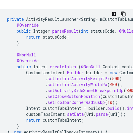
private
ActivityResultLauncher<String>
mCustomTabLau
@Override
public
Integer
parseResult
(
int
statusCode
,
@Null
return
statusCode
;
}
@NonNull
@Override
public
Intent
createIntent
(
@NonNull
Context
cont
CustomTabsIntent
.
Builder
builder
=
new
Custo
.
setInitialActivityHeightPx
(
500
)
.
setInitialActivityWidthPx
(
400
);
.
setActivitySideSheetBreakpointDp
(
80
.
setCloseButtonPosition
(
CustomTabsIn
.
setToolbarCornerRadiusDp
(
10
);
Intent
customTabsIntent
=
builder
.
build
().
in
customTabsIntent
.
setData
(
Uri
.
parse
(
url
));
return
customTabsIntent
;
}
},
new
ActivityResultCallback<Integer>
()
{