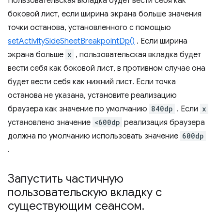
Пользовательская вкладка будет вести себя как
боковой лист, если ширина экрана больше значения
точки останова, установленного с помощью
setActivitySideSheetBreakpointDp()
. Если ширина
экрана больше
x
, пользовательская вкладка будет
вести себя как боковой лист, в противном случае она
будет вести себя как нижний лист. Если точка
останова не указана, установите реализацию
браузера как значение по умолчанию
840dp
. Если
x
установлено значение
<600dp
реализация браузера
должна по умолчанию использовать значение
600dp
.
Запустить частичную
пользовательскую вкладку с
существующим сеансом
.