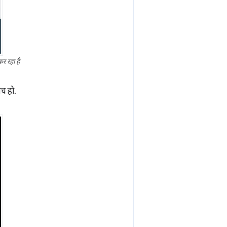
र रहा है
िच हो.