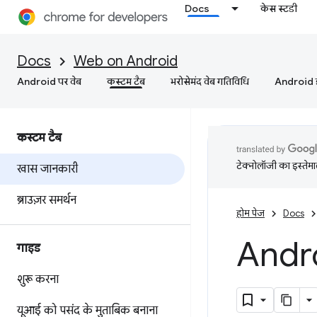
Docs
केस स्टडी
Docs
Web on Android
Android पर वेब
कस्‍टम टैब
भरोसेमंद वेब गतिविधि
Android इं
कस्‍टम टैब
टेक्नोलॉजी का इस्तेमाल
खास जानकारी
ब्राउज़र समर्थन
होम पेज
Docs
Andro
गाइड
शुरू करना
यूआई को पसंद के मुताबिक बनाना