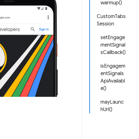
warmup()
CustomTabs
Session
setEngage
mentSignal
sCallback()
isEngagem
entSignals
ApiAvailabl
e()
mayLaunc
hUrl()