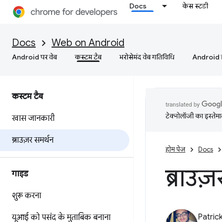
Docs
केस स्टडी
Docs
Web on Android
Android पर वेब
कस्‍टम टैब
भरोसेमंद वेब गतिविधि
Android इं
कस्‍टम टैब
टेक्नोलॉजी का इस्तेमाल
खास जानकारी
ब्राउज़र समर्थन
होम पेज
Docs
ब्राउज
गाइड
शुरू करना
Patric
यूआई को पसंद के मुताबिक बनाना