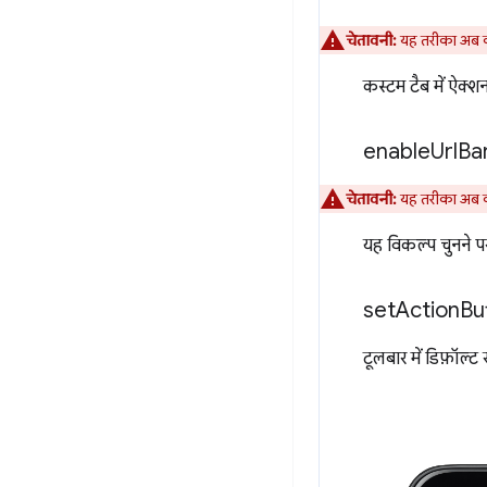
चेतावनी:
यह तरीका अब क
कस्टम टैब में ऐक्श
enable
Url
Ba
चेतावनी:
यह तरीका अब क
यह विकल्प चुनने पर
set
Action
Bu
टूलबार में डिफ़ॉल्