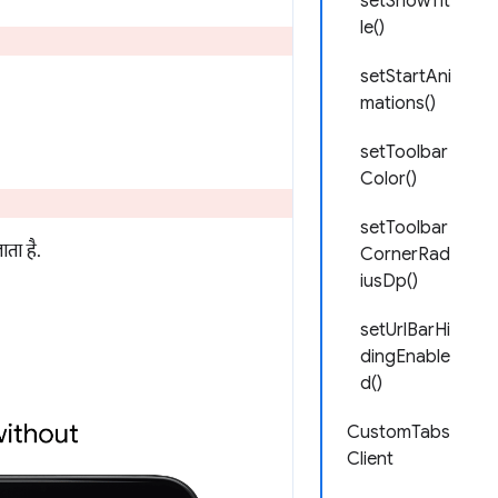
setShowTit
le()
setStartAni
mations()
setToolbar
Color()
setToolbar
ता है.
CornerRad
iusDp()
setUrlBarHi
dingEnable
d()
CustomTabs
Client