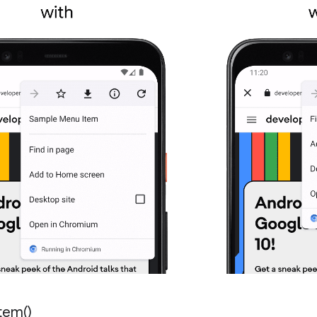
tem(
)