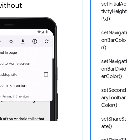
setInitialAc
tivityHeight
Px()
setNavigati
onBarColo
r()
setNavigati
onBarDivid
erColor()
setSecond
aryToolbar
Color()
setShareSt
ate()