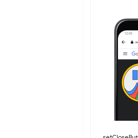
set
Close
But