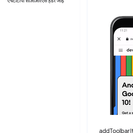
एचटीटीपी सीओआरएस हेडर जोड़ें
add
Toolbar
I