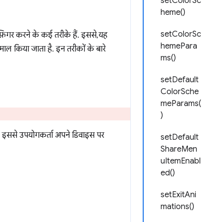
setColorSc
heme()
setColorSc
िगर करने के कई तरीके हैं. इससे, यह
hemePara
माल किया जाता है. इन तरीकों के बारे
ms()
setDefault
ColorSche
meParams(
)
है. इससे उपयोगकर्ता अपने डिवाइस पर
setDefault
ShareMen
uItemEnabl
ed()
setExitAni
mations()