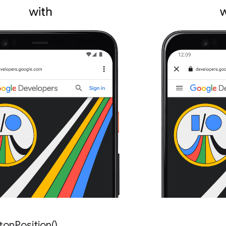
ton
Position(
)