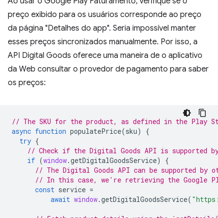
Ao usar o Google Play Faturamento, verifique se o
preço exibido para os usuários corresponde ao preço
da página "Detalhes do app". Seria impossível manter
esses preços sincronizados manualmente. Por isso, a
API Digital Goods oferece uma maneira de o aplicativo
da Web consultar o provedor de pagamento para saber
os preços:
// The SKU for the product, as defined in the Play S
async
function
populatePrice
(
sku
)
{
try
{
// Check if the Digital Goods API is supported b
if
(
window
.
getDigitalGoodsService
)
{
// The Digital Goods API can be supported by o
// In this case, we're retrieving the Google P
const
service
=
await
window
.
getDigitalGoodsService
(
"https