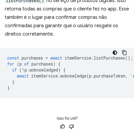
listPurchases()
no serviço de produtos digitais. Isso
retorna todas as compras que o cliente fez no app. Esse
também é o lugar para confirmar compras não
confirmadas para garantir que o usuário resgate os
direitos corretamente.
const
purchases
=
await
itemService
.
listPurchases
();
for
(
p
of
purchases
)
{
if
(
!
p
.
acknowledged
)
{
await
itemService
.
acknowledge
(
p
.
purchaseToken
,
'
}
}
Isso foi útil?