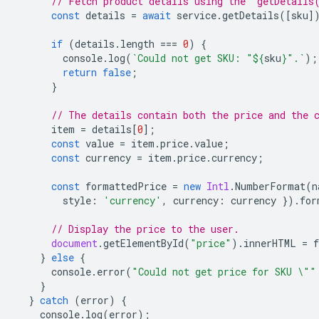
// Fetch product details using the `getDetails
const
details
=
await
service
.
getDetails
([
sku
]
if
(
details
.
length
===
0
)
{
console
.
log
(
`Could not get SKU: "
${
sku
}
".`
);
return
false
;
}
// The details contain both the price and the 
item
=
details
[
0
];
const
value
=
item
.
price
.
value
;
const
currency
=
item
.
price
.
currency
;
const
formattedPrice
=
new
Intl
.
NumberFormat
(
n
style
:
'currency'
,
currency
:
currency
}).
for
// Display the price to the user.
document
.
getElementById
(
"price"
).
innerHTML
=
}
else
{
console
.
error
(
"Could not get price for SKU \""
}
}
catch
(
error
)
{
console
.
log
(
error
);