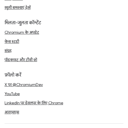
खुली समस्याएं देखें
मिलता-जुलता कॉन्टेंट
Chromium के अपडेट
केस स्टडी
संग्रह
पॉडकास्ट और टीवी शो
फ़ॉलो करें
X पर @ChromiumDev
YouTube
LinkedIn पर डेवलपर के लिए Chrome
आरएसएस