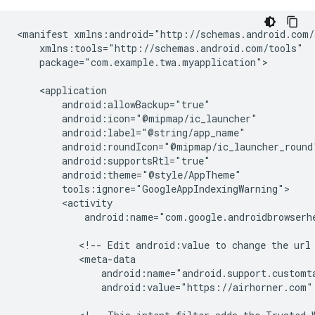
<manifest
package="com.example.twa.myapplication">

android:name="com.google.androidbrowserhe
<!--
Edit
android:value
to
change
the
url
android:value="https://airhorner.com"