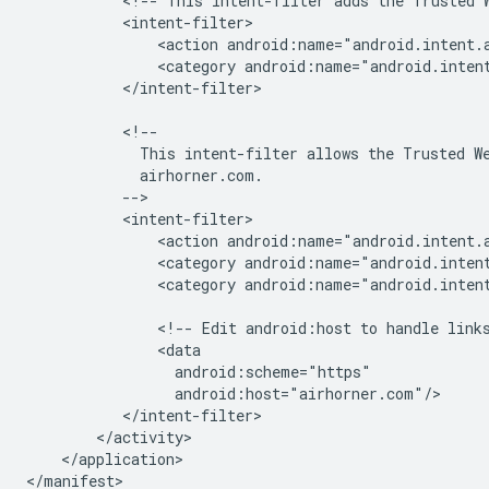
<!--
This
intent-filter
adds
the
Trusted
<action
android:name="android.intent.
<category
android:name="android.inten
</intent-filter>

This
intent-filter
allows
the
Trusted
W
<action
<category
android:name="android.inten
<category
android:name="android.intent
<!--
Edit
android:host
to
handle
link
</application>
