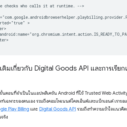
e
checks
who
calls
it
at
runtime.
-->

rted="true"
android:name="org.chromium.intent.action.IS_READY_TO_P
er>

่มเติมเกี่ยวกับ Digital Goods API และการเรีย
งขั้นตอนที่จำเป็นในแอปพลิเคชัน Android ที่ใช้ Trusted Web Activi
ศัพท์เฉพาะของตนเอง รวมถึงคอมโพเนนต์ไคลเอ็นต์และแบ็กเอนด์ เราขอแน
le Play Billing
และ
Digital Goods API
รวมถึงทําความเข้าใจแนวคิด
นจริง