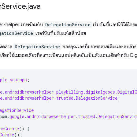
n
Service
.
java
r-helper มาพร้อมกับ
DelegationService
เริ่มต้นที่แอปใช้ได้โดย
gationService
เวอร์ชันที่ปรับแต่งเล็กน้อย
างคลาส
DelegationService
ของคุณเองที่ขยายคลาสเดิมและลบล้า
รเรียกใช้เมธอดเดียวที่ลงทะเบียนแอปพลิเคชันเป็นตัวแฮนเดิลสําหรับ Dig
ple.yourapp
;
e.androidbrowserhelper.playbilling.digitalgoods.Digital
e.androidbrowserhelper.trusted.DelegationService
;
egationService
com
.
google
.
androidbrowserhelper
.
trusted
.
DelegationServic
onCreate
()
{
Create
();