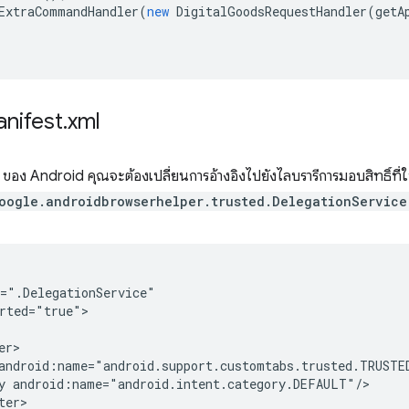
ExtraCommandHandler
(
new
DigitalGoodsRequestHandler
(
getA
nifest
.
xml
ของ Android คุณจะต้องเปลี่ยนการอ้างอิงไปยังไลบรารีการมอบสิทธิ์ที่
oogle.androidbrowserhelper.trusted.DelegationService
rted="true">

y
er>
