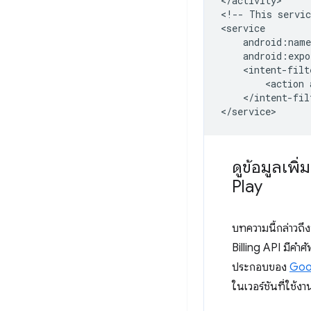
</activity>

<!--
This
servic
android:expo
<action
</intent-filt
ดูข้อมูลเพิ
Play
บทความนี้กล่าวถึ
Billing API มีคำ
ประกอบของ
Goog
ในเวอร์ชันที่ใช้งา