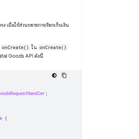
ตรง เมื่อใช้ส่วนขยายการเรียกเก็บเงิน
ง
onCreate()
ใน
onCreate()
ital Goods API ดังนี้
GoodsRequestHandler
;
e
{