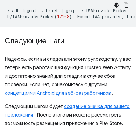
>
adb
logcat
-v
brief
|
grep
-e
TWAProviderPicker

D/TWAProviderPicker
(
17168
)
:
Found
TWA
provider,
fini
Следующие шаги
Надеюсь, если вы следовали этому руководству, у вас
теперь есть работающая функция Trusted Web Activity
и достаточно знаний для отладки в случае сбоя
проверки. Если нет, ознакомьтесь с другими
концепциями Android для веб-разработчиков
.
Следующим шагом будет
создание значка для вашего
приложения
. После этого вы можете рассмотреть
возможность размещения приложения в Play Store.