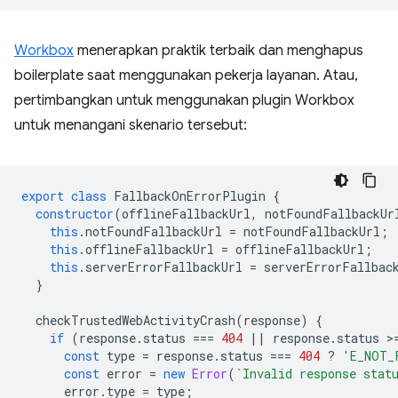
Workbox
menerapkan praktik terbaik dan menghapus
boilerplate saat menggunakan pekerja layanan. Atau,
pertimbangkan untuk menggunakan plugin Workbox
untuk menangani skenario tersebut:
export
class
FallbackOnErrorPlugin
{
constructor
(
offlineFallbackUrl
,
notFoundFallbackUr
this
.
notFoundFallbackUrl
=
notFoundFallbackUrl
;
this
.
offlineFallbackUrl
=
offlineFallbackUrl
;
this
.
serverErrorFallbackUrl
=
serverErrorFallbac
}
checkTrustedWebActivityCrash
(
response
)
{
if
(
response
.
status
===
404
||
response
.
status
>
const
type
=
response
.
status
===
404
?
'E_NOT_
const
error
=
new
Error
(
`Invalid response stat
error
.
type
=
type
;