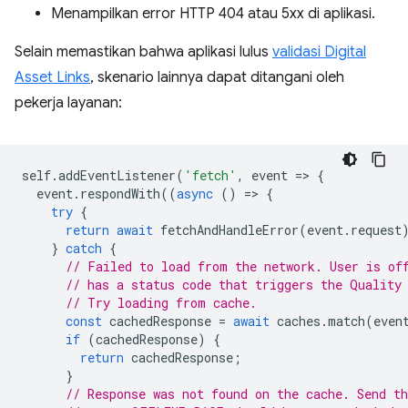
Menampilkan error HTTP 404 atau 5xx di aplikasi.
Selain memastikan bahwa aplikasi lulus
validasi Digital
Asset Links
, skenario lainnya dapat ditangani oleh
pekerja layanan:
self
.
addEventListener
(
'fetch'
,
event
=
>
{
event
.
respondWith
((
async
()
=
>
{
try
{
return
await
fetchAndHandleError
(
event
.
request
}
catch
{
// Failed to load from the network. User is of
// has a status code that triggers the Quality
// Try loading from cache.
const
cachedResponse
=
await
caches
.
match
(
even
if
(
cachedResponse
)
{
return
cachedResponse
;
}
// Response was not found on the cache. Send th