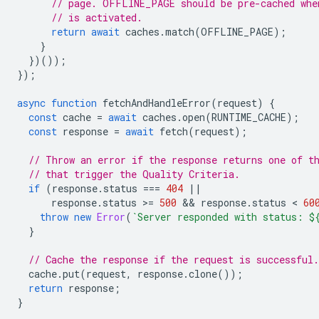
// page. OFFLINE_PAGE should be pre-cached whe
// is activated.
return
await
caches
.
match
(
OFFLINE_PAGE
);
}
})());
});
async
function
fetchAndHandleError
(
request
)
{
const
cache
=
await
caches
.
open
(
RUNTIME_CACHE
);
const
response
=
await
fetch
(
request
);
// Throw an error if the response returns one of t
// that trigger the Quality Criteria.
if
(
response
.
status
===
404
||
response
.
status
>
=
500
 && 
response
.
status
 < 
60
throw
new
Error
(
`Server responded with status: 
$
}
// Cache the response if the request is successful.
cache
.
put
(
request
,
response
.
clone
());
return
response
;
}