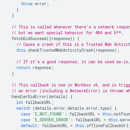
throw
error
;
}
}
// This is called whenever there's a network respo
// but we want special behavior for 404 and 5**.
fetchDidSucceed
({
response
})
{
// Cause a crash if this is a Trusted Web Activi
this
.
checkTrustedWebActivityCrash
(
response
);
// If it's a good response, it can be used as-is
return
response
;
}
// This callback is new in Workbox v6, and is trig
// an error (including a NetworkError) is thrown w
handlerDidError
(
details
)
{
let
fallbackURL
;
switch
(
details
.
error
.
details
.
error
.
type
)
{
case
'E_NOT_FOUND'
:
fallbackURL
=
this
.
notFou
case
'E_SERVER_ERROR'
:
fallbackURL
=
this
.
serv
default
:
fallbackURL
=
this
.
offlineFallbackUrl