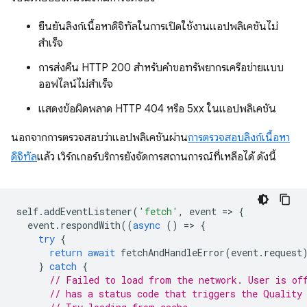
ยืนยันลิงก์เนื้อหาดิจิทัลในการเปิดใช้งานแอปพลิเคชันไม่
สำเร็จ
การส่งคืน HTTP 200 สําหรับคําขอทรัพยากรเครือข่ายแบบ
ออฟไลน์ไม่สําเร็จ
แสดงข้อผิดพลาด HTTP 404 หรือ 5xx ในแอปพลิเคชัน
นอกจากการตรวจสอบว่าแอปพลิเคชันผ่าน
การตรวจสอบลิงก์เนื้อหา
ดิจิทัล
แล้ว เวิร์กเกอร์บริการยังจัดการสถานการณ์ที่เหลือได้ ดังนี้
self
.
addEventListener
(
'fetch'
,
event
=
>
{
event
.
respondWith
((
async
()
=
>
{
try
{
return
await
fetchAndHandleError
(
event
.
request
}
catch
{
// Failed to load from the network. User is of
// has a status code that triggers the Quality