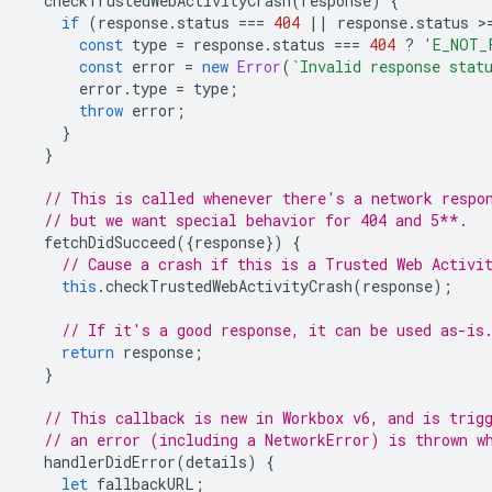
checkTrustedWebActivityCrash
(
response
)
{
if
(
response
.
status
===
404
||
response
.
status
>
const
type
=
response
.
status
===
404
?
'E_NOT_
const
error
=
new
Error
(
`Invalid response stat
error
.
type
=
type
;
throw
error
;
}
}
// This is called whenever there's a network respo
// but we want special behavior for 404 and 5**.
fetchDidSucceed
({
response
})
{
// Cause a crash if this is a Trusted Web Activi
this
.
checkTrustedWebActivityCrash
(
response
);
// If it's a good response, it can be used as-is
return
response
;
}
// This callback is new in Workbox v6, and is trig
// an error (including a NetworkError) is thrown w
handlerDidError
(
details
)
{
let
fallbackURL
;