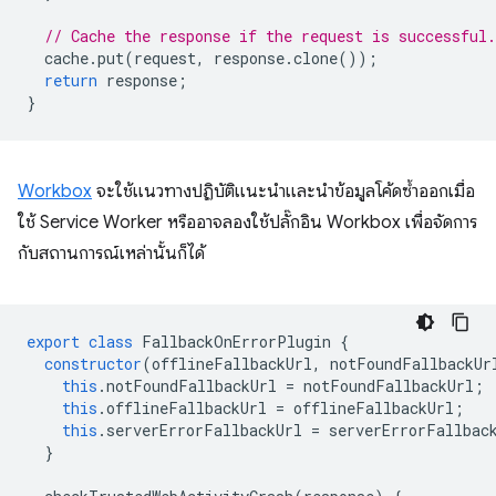
// Cache the response if the request is successful.
cache
.
put
(
request
,
response
.
clone
());
return
response
;
}
Workbox
จะใช้แนวทางปฏิบัติแนะนำและนำข้อมูลโค้ดซ้ำออกเมื่อ
ใช้ Service Worker หรืออาจลองใช้ปลั๊กอิน Workbox เพื่อจัดการ
กับสถานการณ์เหล่านั้นก็ได้
export
class
FallbackOnErrorPlugin
{
constructor
(
offlineFallbackUrl
,
notFoundFallbackUr
this
.
notFoundFallbackUrl
=
notFoundFallbackUrl
;
this
.
offlineFallbackUrl
=
offlineFallbackUrl
;
this
.
serverErrorFallbackUrl
=
serverErrorFallbac
}