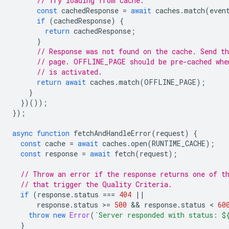
// Try loading from cache.
const
cachedResponse
=
await
caches
.
match
(
even
if
(
cachedResponse
)
{
return
cachedResponse
;
}
// Response was not found on the cache. Send th
// page. OFFLINE_PAGE should be pre-cached whe
// is activated.
return
await
caches
.
match
(
OFFLINE_PAGE
);
}
})());
});
async
function
fetchAndHandleError
(
request
)
{
const
cache
=
await
caches
.
open
(
RUNTIME_CACHE
);
const
response
=
await
fetch
(
request
);
// Throw an error if the response returns one of t
// that trigger the Quality Criteria.
if
(
response
.
status
===
404
||
response
.
status
>
=
500
 && 
response
.
status
 < 
60
throw
new
Error
(
`Server responded with status: 
$
}