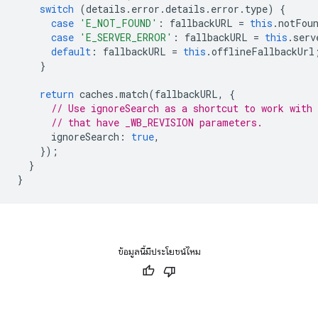
switch
(
details
.
error
.
details
.
error
.
type
)
{
case
'E_NOT_FOUND'
:
fallbackURL
=
this
.
notFou
case
'E_SERVER_ERROR'
:
fallbackURL
=
this
.
serv
default
:
fallbackURL
=
this
.
offlineFallbackUrl
}
return
caches
.
match
(
fallbackURL
,
{
// Use ignoreSearch as a shortcut to work with
// that have _WB_REVISION parameters.
ignoreSearch
:
true
,
});
}
}
ข้อมูลนี้มีประโยชน์ไหม