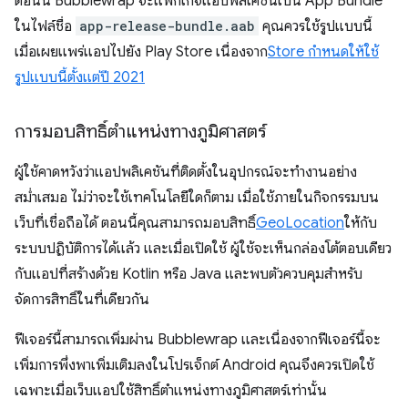
ตอนนี้ Bubblewrap จะแพ็กเกจแอปพลิเคชันเป็น App Bundle
ในไฟล์ชื่อ
app-release-bundle.aab
คุณควรใช้รูปแบบนี้
เมื่อเผยแพร่แอปไปยัง Play Store เนื่องจาก
Store กำหนดให้ใช้
รูปแบบนี้ตั้งแต่ปี 2021
การมอบสิทธิ์ตำแหน่งทางภูมิศาสตร์
ผู้ใช้คาดหวังว่าแอปพลิเคชันที่ติดตั้งในอุปกรณ์จะทํางานอย่าง
สม่ำเสมอ ไม่ว่าจะใช้เทคโนโลยีใดก็ตาม เมื่อใช้ภายในกิจกรรมบน
เว็บที่เชื่อถือได้ ตอนนี้คุณสามารถมอบสิทธิ์
GeoLocation
ให้กับ
ระบบปฏิบัติการได้แล้ว และเมื่อเปิดใช้ ผู้ใช้จะเห็นกล่องโต้ตอบเดียว
กับแอปที่สร้างด้วย Kotlin หรือ Java และพบตัวควบคุมสำหรับ
จัดการสิทธิ์ในที่เดียวกัน
ฟีเจอร์นี้สามารถเพิ่มผ่าน Bubblewrap และเนื่องจากฟีเจอร์นี้จะ
เพิ่มการพึ่งพาเพิ่มเติมลงในโปรเจ็กต์ Android คุณจึงควรเปิดใช้
เฉพาะเมื่อเว็บแอปใช้สิทธิ์ตำแหน่งทางภูมิศาสตร์เท่านั้น