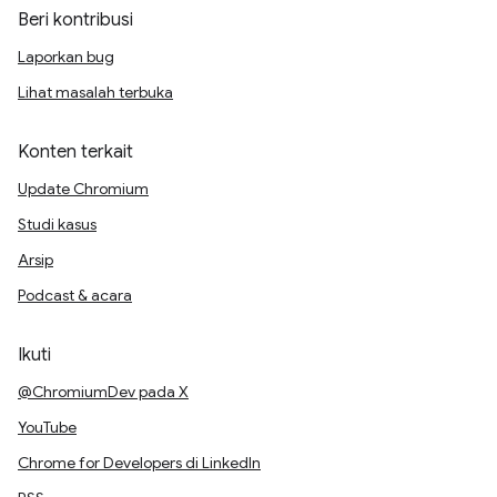
Beri kontribusi
Laporkan bug
Lihat masalah terbuka
Konten terkait
Update Chromium
Studi kasus
Arsip
Podcast & acara
Ikuti
@ChromiumDev pada X
YouTube
Chrome for Developers di LinkedIn