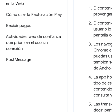
en la Web
El conten
provengan 
Cómo usar la Facturación Play
El conten
Recibir pagos
usuario l
pantalla c
Actividades web de confianza
que priorizan el uso sin
Los naveg
conexión
Chrome es
puedas us
Post
Message
también s
de Android
La app ho
tipo de e
contenido
consulta 
Las transi
decir, pa