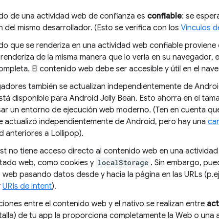
ido de una actividad web de confianza es
confiable
: se esper
del mismo desarrollador. (Esto se verifica con los
Vínculos d
ido que se renderiza en una actividad web confiable proviene 
o renderiza de la misma manera que lo vería en su navegador, 
ompleta. El contenido web debe ser accesible y útil en el nav
adores también se actualizan independientemente de Android
tá disponible para Android Jelly Bean. Esto ahorra en el tam
ar un entorno de ejecución web moderno. (Ten en cuenta qu
e actualizó independientemente de Android, pero hay una
can
 anteriores a Lollipop).
st no tiene acceso directo al contenido web en una actividad 
stado web, como cookies y
localStorage
. Sin embargo, pue
 web pasando datos desde y hacia la página en las URLs (p.ej
y
URIs de intent
).
ciones entre el contenido web y el nativo se realizan entre
act
ntalla) de tu app la proporciona completamente la Web o una 