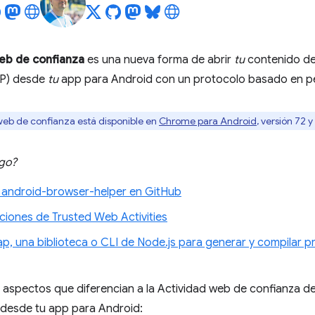
eb de confianza
es una nueva forma de abrir
tu
contenido d
WP) desde
tu
app para Android con un protocolo basado en pe
web de confianza está disponible en
Chrome para Android
, versión 72 y
igo?
a android-browser-helper en GitHub
iones de Trusted Web Activities
p, una biblioteca o CLI de Node.js para generar y compilar 
 aspectos que diferencian a la Actividad web de confianza de
desde tu app para Android: