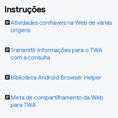
Instruções
article
Atividades confiáveis na Web de várias
origens
article
Transmitir informações para o TWA
com a consulta
article
Biblioteca Android Browser Helper
article
Meta de compartilhamento da Web
para TWA