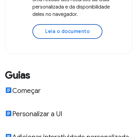
personalizada e da disponibilidade
deles no navegador.
Leia o documento
Guias
article
Começar
article
Personalizar a UI
article