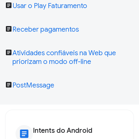
article
Usar o Play Faturamento
article
Receber pagamentos
article
Atividades confiáveis na Web que
priorizam o modo off-line
article
PostMessage
Intents do Android
article