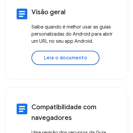
article
Visão geral
Saiba quando é melhor usar as guias
personalizadas do Android para abrir
um URL no seu app Android.
Leia o documento
article
Compatibilidade com
navegadores
Uma revisão dos recursos da Guia