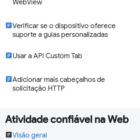
WebView
article
Verificar se o dispositivo oferece
suporte a guias personalizadas
article
Usar a API Custom Tab
article
Adicionar mais cabeçalhos de
solicitação HTTP
Atividade confiável na Web
article
Visão geral