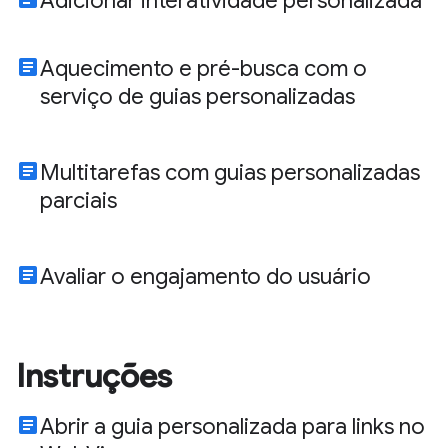
Adicionar interatividade personalizada
article
Aquecimento e pré-busca com o
serviço de guias personalizadas
article
Multitarefas com guias personalizadas
parciais
article
Avaliar o engajamento do usuário
Instruções
article
Abrir a guia personalizada para links no