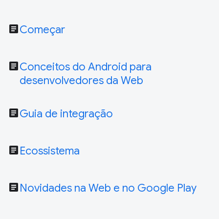
article
Começar
article
Conceitos do Android para
desenvolvedores da Web
article
Guia de integração
article
Ecossistema
article
Novidades na Web e no Google Play