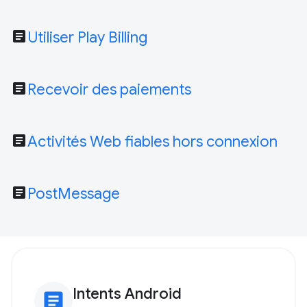
article
Utiliser Play Billing
article
Recevoir des paiements
article
Activités Web fiables hors connexion
article
PostMessage
Intents Android
article