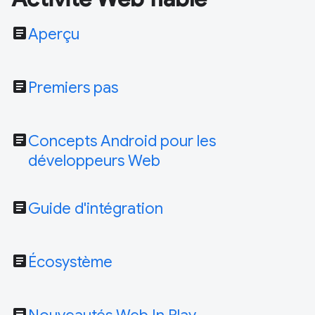
article
Aperçu
article
Premiers pas
article
Concepts Android pour les
développeurs Web
article
Guide d'intégration
article
Écosystème
article