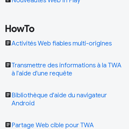
Nouveautés Web In Play
HowTo
article
Activités Web fiables multi-origines
article
Transmettre des informations à la TWA
à l'aide d'une requête
article
Bibliothèque d'aide du navigateur
Android
article
Partage Web cible pour TWA