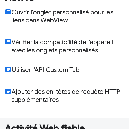
article
Ouvrir l'onglet personnalisé pour les
liens dans WebView
article
Vérifier la compatibilité de l'appareil
avec les onglets personnalisés
article
Utiliser l'API Custom Tab
article
Ajouter des en-têtes de requête HTTP
supplémentaires
Activité Web fiable