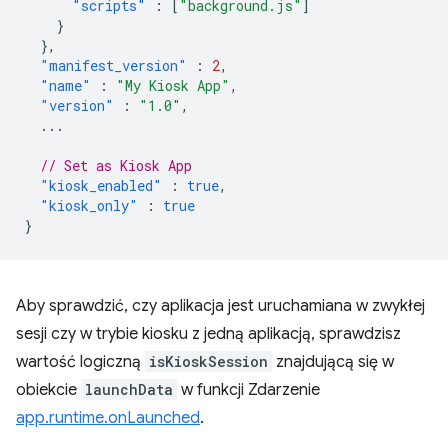
"scripts"
:
[
"background.js"
]
}
},
"manifest_version"
:
2
,
"name"
:
"My Kiosk App"
,
"version"
:
"1.0"
,
...
// Set as Kiosk App
"kiosk_enabled"
:
true
,
"kiosk_only"
:
true
}
Aby sprawdzić, czy aplikacja jest uruchamiana w zwykłej
sesji czy w trybie kiosku z jedną aplikacją, sprawdzisz
wartość logiczną
isKioskSession
znajdującą się w
obiekcie
launchData
w funkcji Zdarzenie
app.runtime.onLaunched
.