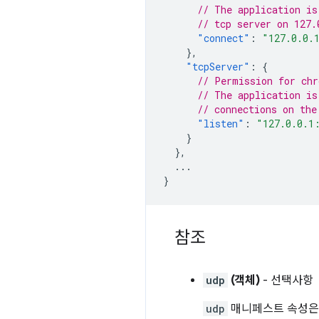
// The application is
// tcp server on 127.
"connect"
:
"127.0.0.
},
"tcpServer"
:
{
// Permission for chr
// The application is
// connections on the
"listen"
:
"127.0.0.1
}
},
...
}
참조
udp
(객체)
- 선택사항
udp
매니페스트 속성은 앱