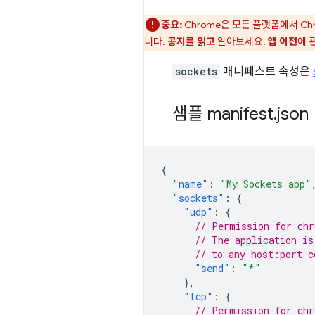
중요:
Chrome은 모든 플랫폼에서 Ch
니다.
공지를 읽고
알아보세요.
앱 이전
에 
sockets
매니페스트 속성은
샘플 manifest
.
json
{
"name"
:
"My Sockets app"
"sockets"
:
{
"udp"
:
{
// Permission for chr
// The application is
// to any host:port c
"send"
:
"*"
},
"tcp"
:
{
// Permission for chr