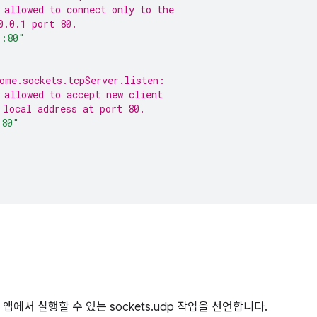
 allowed to connect only to the
0.0.1 port 80.
1:80"
ome.sockets.tcpServer.listen:
 allowed to accept new client
 local address at port 80.
:80"
에서 실행할 수 있는 sockets.udp 작업을 선언합니다.