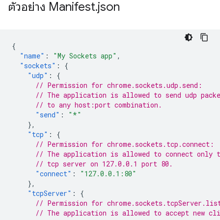
ตัวอย่าง Manifest
.
json
{
"name"
:
"My Sockets app"
,
"sockets"
:
{
"udp"
:
{
// Permission for chrome.sockets.udp.send:
// The application is allowed to send udp pack
// to any host:port combination.
"send"
:
"*"
},
"tcp"
:
{
// Permission for chrome.sockets.tcp.connect:
// The application is allowed to connect only 
// tcp server on 127.0.0.1 port 80.
"connect"
:
"127.0.0.1:80"
},
"tcpServer"
:
{
// Permission for chrome.sockets.tcpServer.lis
// The application is allowed to accept new cl