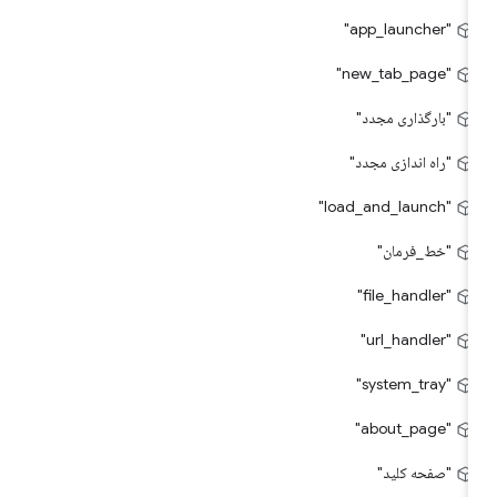
"app_launcher"
"new_tab_page"
"بارگذاری مجدد"
"راه اندازی مجدد"
"load_and_launch"
"خط_فرمان"
"file_handler"
"url_handler"
"system_tray"
"about_page"
"صفحه کلید"