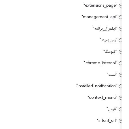
"extensions_page"
"management_api"
"اپفمرال_برنامه"
"پس زمینه"
"کیوسک"
"chrome_internal"
"تست"
"installed_notification"
"context_menu"
"قوس"
"intent_url"