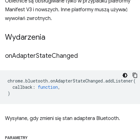
Obietnice są obsługiwane tylko w przypadku platformy
Manifest V3 i nowszych. Inne platformy muszą używać
wywołań zwrotnych.
Wydarzenia
on
Adapter
State
Changed
chrome
.
bluetooth
.
onAdapterStateChanged
.
addListener
(
callback
:
function
,
)
Wysyłane, gdy zmieni się stan adaptera Bluetooth.
PARAMETRY