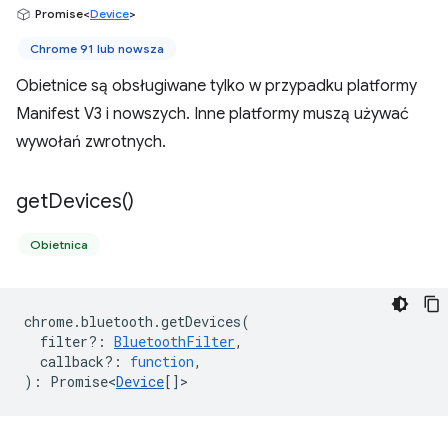
Promise<
Device
>
Chrome 91 lub nowsza
Obietnice są obsługiwane tylko w przypadku platformy
Manifest V3 i nowszych. Inne platformy muszą używać
wywołań zwrotnych.
get
Devices(
)
Obietnica
chrome
.
bluetooth
.
getDevices
(
filter?
:
BluetoothFilter
,
callback?
:
function
,
)
:
Promise<
Device
[]
>