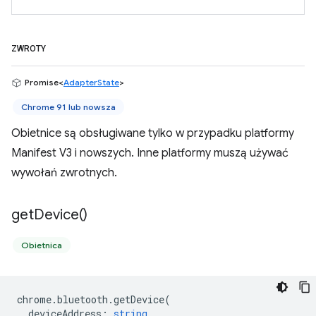
ZWROTY
Promise<
AdapterState
>
Chrome 91 lub nowsza
Obietnice są obsługiwane tylko w przypadku platformy
Manifest V3 i nowszych. Inne platformy muszą używać
wywołań zwrotnych.
get
Device(
)
Obietnica
chrome
.
bluetooth
.
getDevice
(
deviceAddress
:
string
,