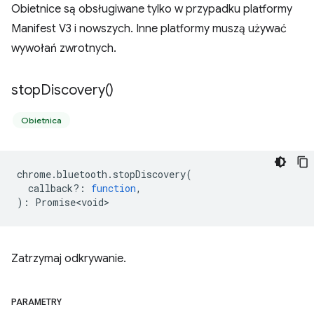
Obietnice są obsługiwane tylko w przypadku platformy
Manifest V3 i nowszych. Inne platformy muszą używać
wywołań zwrotnych.
stop
Discovery(
)
Obietnica
chrome
.
bluetooth
.
stopDiscovery
(
callback?
:
function
,
)
:
Promise<void>
Zatrzymaj odkrywanie.
PARAMETRY