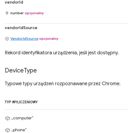
vendorId
number
opcjonalny
vendorIdSource
VendorIdSource
opcjonalny
Rekord identyfikatora urządzenia, jeśli jest dostępny.
Device
Type
Typowe typy urządzeń rozpoznawane przez Chrome.
TYP WYLICZENIOWY
„computer”
„phone”