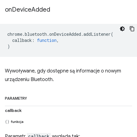
on
Device
Added
chrome
.
bluetooth
.
onDeviceAdded
.
addListener
(
callback
:
function
,
)
Wywoływane, gdy dostępne są informacje o nowym
urządzeniu Bluetooth.
PARAMETRY
callback
funkcja
Parametr
callback
wygląda tak: