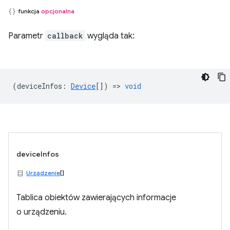
funkcja
opcjonalna
Parametr
callback
wygląda tak:
(
deviceInfos
:
Device
[]) =>
void
deviceInfos
Urządzenie
[]
Tablica obiektów zawierających informacje
o urządzeniu.