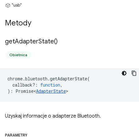
"usb"
Metody
get
Adapter
State(
)
Obietnica
chrome
.
bluetooth
.
getAdapterState
(
callback?
:
function
,
)
:
Promise<
AdapterState
>
Uzyskaj informacje o adapterze Bluetooth.
PARAMETRY