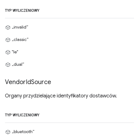
TYP WYLICZENIOWY
„invalid”
„classic”
"le"
„dual”
Vendor
Id
Source
Organy przydzielające identyfikatory dostawców.
TYP WYLICZENIOWY
„bluetooth”