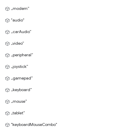
„modem”
"audio"
„carAudio”
„video”
„peripheral”
„joystick”
„gamepad”
„keyboard”
„mouse”
„tablet”
"keyboardMouseCombo"