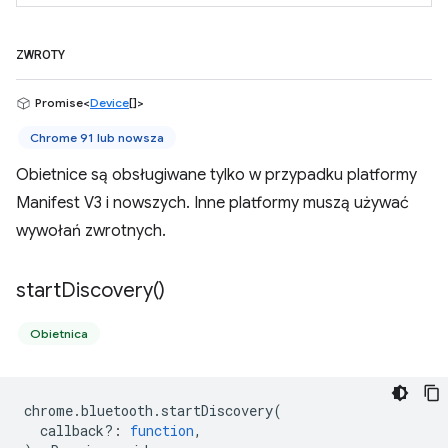
ZWROTY
Promise<
Device
[]>
Chrome 91 lub nowsza
Obietnice są obsługiwane tylko w przypadku platformy
Manifest V3 i nowszych. Inne platformy muszą używać
wywołań zwrotnych.
start
Discovery(
)
Obietnica
chrome
.
bluetooth
.
startDiscovery
(
callback?
:
function
,