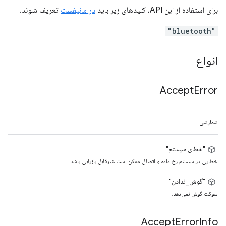
برای استفاده از این API، کلیدهای زیر باید
در مانیفست
تعریف شوند.
"bluetooth"
انواع
Accept
Error
شمارشی
"خطای سیستم"
خطایی در سیستم رخ داده و اتصال ممکن است غیرقابل بازیابی باشد.
"گوش_ندادن"
سوکت گوش نمی‌دهد.
Accept
Error
Info