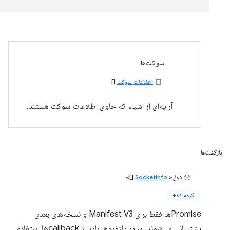
سوکت‌ها
اطلاعات سوکت
[]
آرایه‌ای از اشیاء که حاوی اطلاعات سوکت هستند.
بازگشت‌ها
قول<
SocketInfo
[]>
کروم ۹۱+
Promiseها فقط برای Manifest V3 و نسخه‌های بعدی
پشتیبانی می‌شوند، سایر پلتفرم‌ها باید از callbackها استفاده