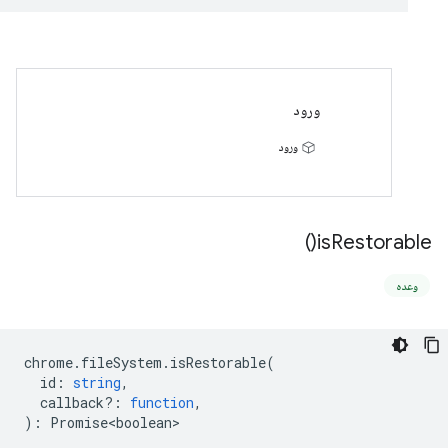
ورود
ورود
)
is
Restorable(
وعده
chrome
.
fileSystem
.
isRestorable
(
id
:
string
,
callback?
:
function
,
)
:
Promise<boolean>