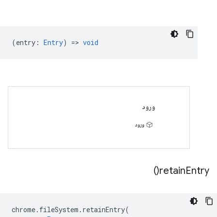
(
entry
:
Entry
) =>
void
ورود
ورود
)
retain
Entry(
chrome
.
fileSystem
.
retainEntry
(