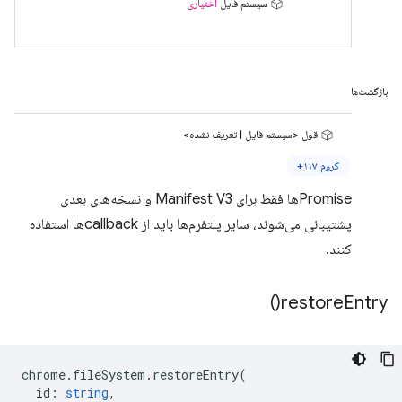
سیستم فایل
اختیاری
بازگشت‌ها
قول <سیستم فایل | تعریف نشده>
کروم ۱۱۷+
Promiseها فقط برای Manifest V3 و نسخه‌های بعدی
پشتیبانی می‌شوند، سایر پلتفرم‌ها باید از callbackها استفاده
کنند.
)
restore
Entry(
chrome
.
fileSystem
.
restoreEntry
(
id
:
string
,