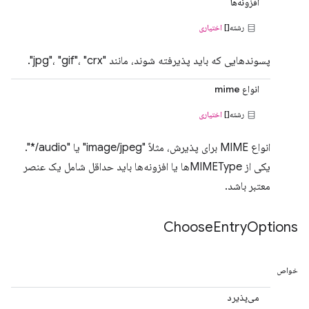
افزونه‌ها
رشته[]
اختیاری
پسوندهایی که باید پذیرفته شوند، مانند "jpg"، "gif"، "crx".
انواع mime
رشته[]
اختیاری
انواع MIME برای پذیرش، مثلاً "image/jpeg" یا "audio/*".
یکی از MIMETypeها یا افزونه‌ها باید حداقل شامل یک عنصر
معتبر باشد.
Choose
Entry
Options
خواص
می‌پذیرد