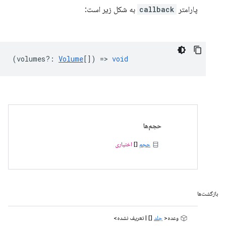
پارامتر
callback
به شکل زیر است:
(
volumes?
:
Volume
[]) =>
void
حجم‌ها
حجم
[]
اختیاری
بازگشت‌ها
وعده<
جلد
[] | تعریف نشده>