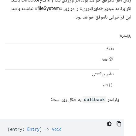
زمان اجرا ناموفق خواهد بود. اگر ورودی یک DirectoryEntry باشد،
اگر برنامه مجوز «دایرکتوری» را در زیر «fileSystem» نداشته باشد،
این فراخوانی ناموفق خواهد بود.
پارامترها
ورود
ورود
تماس برگشتی
تابع
پارامتر
callback
به شکل زیر است:
(
entry
:
Entry
) =>
void