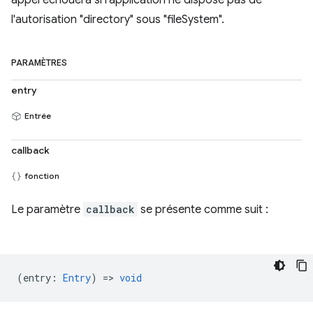
appel échouera si l'application ne dispose pas de
l'autorisation "directory" sous "fileSystem".
PARAMÈTRES
entry
Entrée
callback
fonction
Le paramètre
callback
se présente comme suit :
(
entry
:
Entry
) =>
void