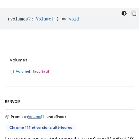
(
volumes?
:
Volume
[]) =>
void
volumes
Volume
[]
facultatif
RENVOIE
Promise<
Volume
[] | undefined>
Chrome 117 et versions ultérieures