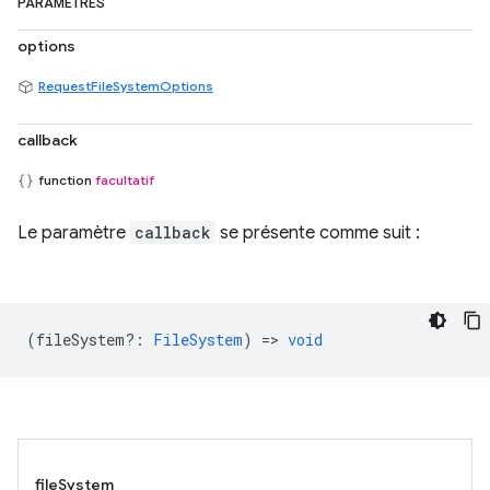
PARAMÈTRES
options
RequestFileSystemOptions
callback
function
facultatif
Le paramètre
callback
se présente comme suit :
(
fileSystem?
:
FileSystem
) =>
void
fileSystem