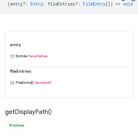
(
entry?
:
Entry
,
fileEntries?
:
FileEntry
[]) =>
void
entry
Entrée
facultative
fileEntries
FileEntry[]
facultatif
get
Display
Path(
)
Promise