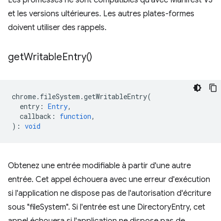
Les promesses ne sont compatibles qu'avec Manifest V3
et les versions ultérieures. Les autres plates-formes
doivent utiliser des rappels.
get
Writable
Entry(
)
chrome
.
fileSystem
.
getWritableEntry
(
entry
:
Entry
,
callback
:
function
,
)
:
void
Obtenez une entrée modifiable à partir d'une autre
entrée. Cet appel échouera avec une erreur d'exécution
si l'application ne dispose pas de l'autorisation d'écriture
sous "fileSystem". Si l'entrée est une DirectoryEntry, cet