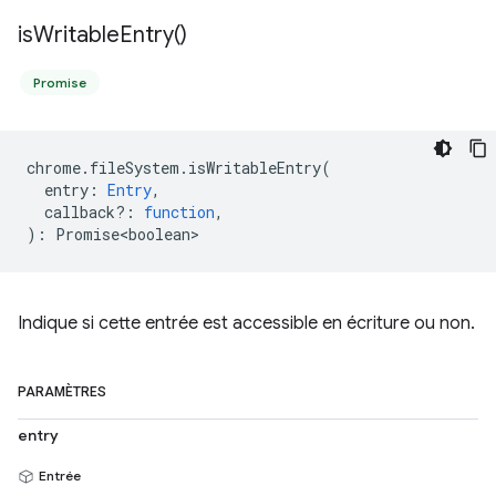
is
Writable
Entry(
)
Promise
chrome
.
fileSystem
.
isWritableEntry
(
entry
:
Entry
,
callback?
:
function
,
)
:
Promise<boolean>
Indique si cette entrée est accessible en écriture ou non.
PARAMÈTRES
entry
Entrée