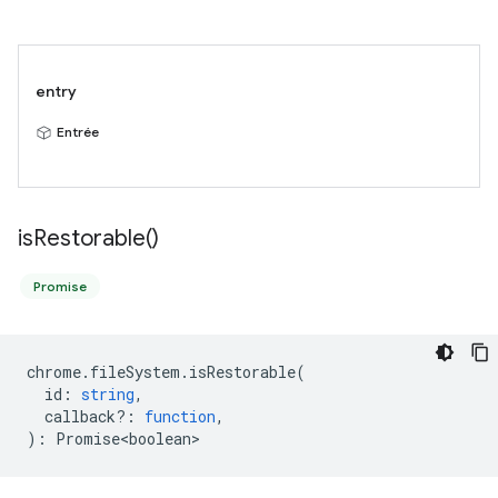
entry
Entrée
is
Restorable(
)
Promise
chrome
.
fileSystem
.
isRestorable
(
id
:
string
,
callback?
:
function
,
)
:
Promise<boolean>