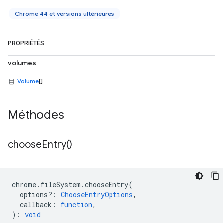
Chrome 44 et versions ultérieures
PROPRIÉTÉS
volumes
Volume
[]
Méthodes
choose
Entry(
)
chrome
.
fileSystem
.
chooseEntry
(
options?
:
ChooseEntryOptions
,
callback
:
function
,
)
:
void