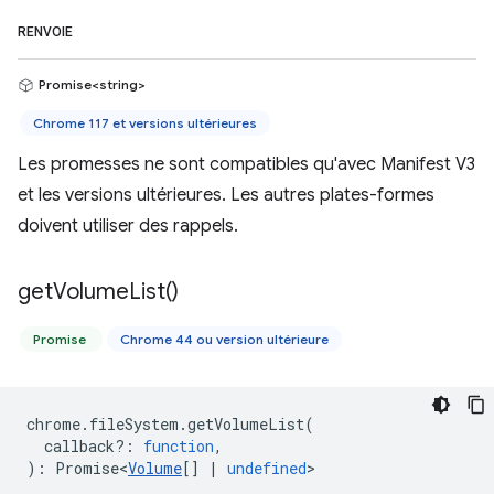
RENVOIE
Promise<string>
Chrome 117 et versions ultérieures
Les promesses ne sont compatibles qu'avec Manifest V3
et les versions ultérieures. Les autres plates-formes
doivent utiliser des rappels.
get
Volume
List(
)
Promise
Chrome 44 ou version ultérieure
chrome
.
fileSystem
.
getVolumeList
(
callback?
:
function
,
)
:
Promise<
Volume
[]
|
undefined
>