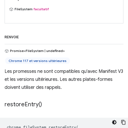
FileSystem
facultatif
RENVOIE
Promise<FileSystem | undefined>
Chrome 117 et versions ultérieures
Les promesses ne sont compatibles qu'avec Manifest V3
et les versions ultérieures. Les autres plates-formes
doivent utiliser des rappels.
restore
Entry(
)
chrome
.
fileSystem
.
restoreEntry
(