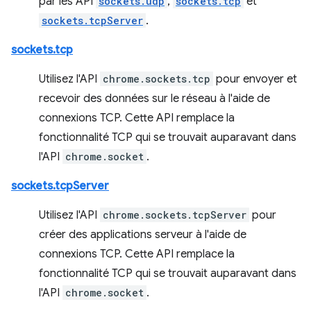
par les API
sockets.udp
,
sockets.tcp
et
sockets.tcpServer
.
sockets.tcp
Utilisez l'API
chrome.sockets.tcp
pour envoyer et
recevoir des données sur le réseau à l'aide de
connexions TCP. Cette API remplace la
fonctionnalité TCP qui se trouvait auparavant dans
l'API
chrome.socket
.
sockets.tcpServer
Utilisez l'API
chrome.sockets.tcpServer
pour
créer des applications serveur à l'aide de
connexions TCP. Cette API remplace la
fonctionnalité TCP qui se trouvait auparavant dans
l'API
chrome.socket
.