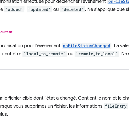
hronisation effectuée pour déclencher l'événement
onFileSt
re
'added'
,
'updated'
ou
'deleted'
. Ne s'applique que si
cultatif
chronisation pour l'événement
onFileStatusChanged
. La vale
n peut être
'local_to_remote'
ou
'remote_to_local'
. Ne 
 le fichier cible dont l'état a changé. Contient le nom et le c
rsque vous supprimez un fichier, les informations
fileEntry
plus.