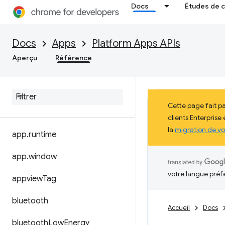
Docs
Études de 
Docs
Apps
Platform Apps APIs
Aperçu
Référence
Cette page fait p
clients Enterprise
la
migration de vo
app
.
runtime
app
.
window
votre langue préf
appview
Tag
bluetooth
Accueil
Docs
bluetooth
Low
Energy