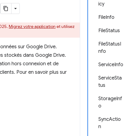
icy
FileInfo
2025.
Migrez votre application
et utilisez
FileStatus
FileStatusI
données sur Google Drive.
nfo
res stockés dans Google Drive.
isation hors connexion et de
ServiceInfo
lients. Pour en savoir plus sur
ServiceSta
tus
StorageInf
o
SyncActio
n