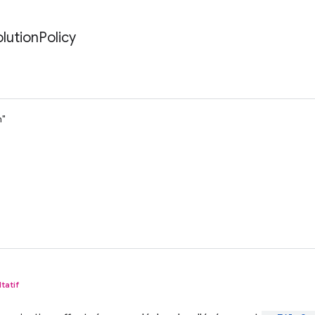
lution
Policy
n"
tatif