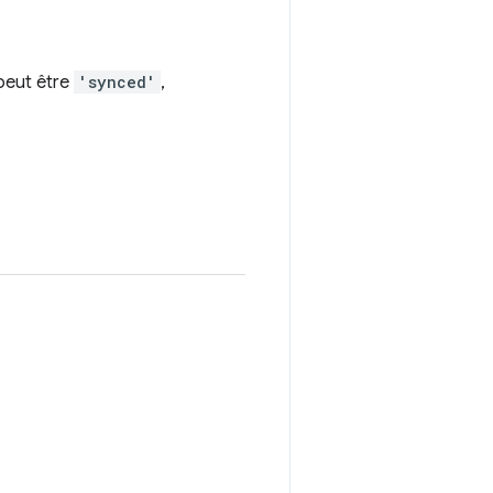
 peut être
'synced'
,