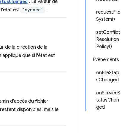
atusChanged
. La valeur de
 l'état est
'synced'
.
requestFile
System()
setConflict
Resolution
Policy()
ur de la direction de la
s'applique que si l'état est
Événements
onFileStatu
sChanged
onServiceS
tatusChan
hemin d'accès du fichier
ged
restent disponibles, mais le