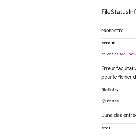
File
Status
In
PROPRIÉTÉS
erreur
chaîne
facultati
Erreur facultat
pour le fichier 
fileEntry
Entrée
L'une des entrée
état