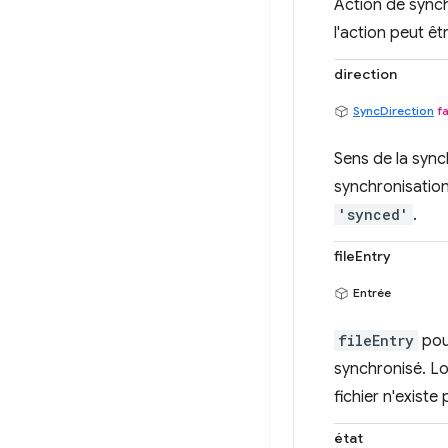
Action de sync
l'action peut êt
direction
SyncDirection
fa
Sens de la syn
synchronisatio
'synced'
.
fileEntry
Entrée
fileEntry
pour
synchronisé. Lo
fichier n'existe 
état