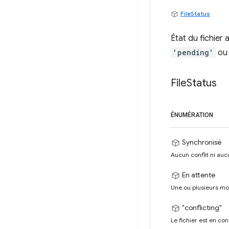
FileStatus
État du fichier
'pending'
o
File
Status
ÉNUMÉRATION
Synchronisé
Aucun conflit ni auc
En attente
Une ou plusieurs mod
"conflicting"
Le fichier est en con