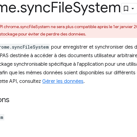
me
.
sync
File
System
API chrome.syncFileSystem ne sera plus compatible après le 1er janvier 
 stockage pour éviter de perdre des données.
rome.syncFileSystem
pour enregistrer et synchroniser des 
 PAS destinée à accéder à des documents utilisateur arbitrai
ockage synchronisable spécifique à l'application pour une util
afin que les mêmes données soient disponibles sur différents c
 cette API, consultez
Gérer les données
.
ons
em