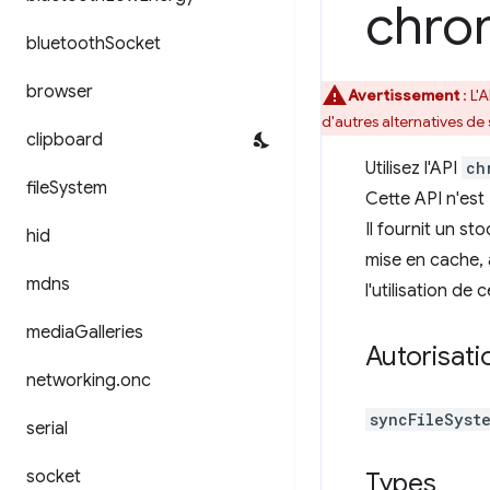
chro
bluetooth
Socket
browser
Avertissement
:
L'
d'autres alternatives de
clipboard
Utilisez l'API
ch
file
System
Cette API n'est
Il fournit un st
hid
mise en cache, 
mdns
l'utilisation de
media
Galleries
Autorisati
networking
.
onc
syncFileSyst
serial
socket
Types