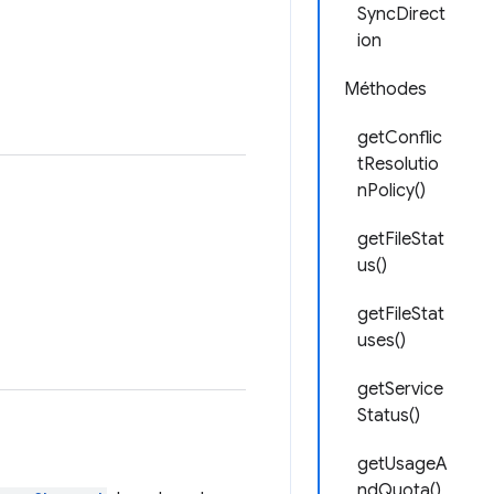
SyncDirect
ion
Méthodes
getConflic
tResolutio
nPolicy()
getFileStat
us()
getFileStat
uses()
getService
Status()
getUsageA
ndQuota()