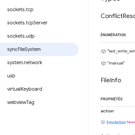
sockets
.
tcp
Conflict
Reso
sockets
.
tcp
Server
ÉNUMÉRATION
sockets
.
udp
sync
File
System
"last_write_wi
system
.
network
"manual"
usb
File
Info
virtual
Keyboard
PROPRIÉTÉS
webview
Tag
action
SyncAction
facul