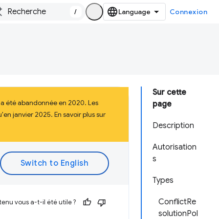
/
Connexion
Sur cette
i a été abandonnée en 2020. Les
page
en janvier 2025. En savoir plus sur
Description
Autorisation
s
Types
ConflictRe
enu vous a-t-il été utile ?
solutionPol