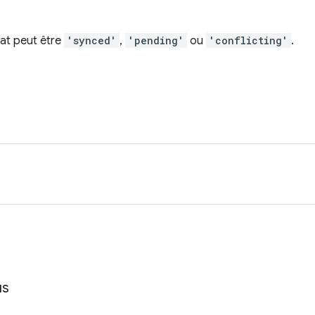
tat peut être
'synced'
,
'pending'
ou
'conflicting'
.
us