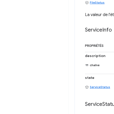
FileStatus
La valeur de l'é
Service
Info
PROPRIÉTÉS
description
chaîne
state
ServiceStatus
Service
Stat