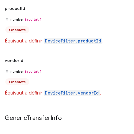
productId
number
facultatif
Obsolète
Équivaut à définir
DeviceFilter.productId
.
vendorId
number
facultatif
Obsolète
Équivaut à définir
DeviceFilter.vendorId
.
Generic
Transfer
Info