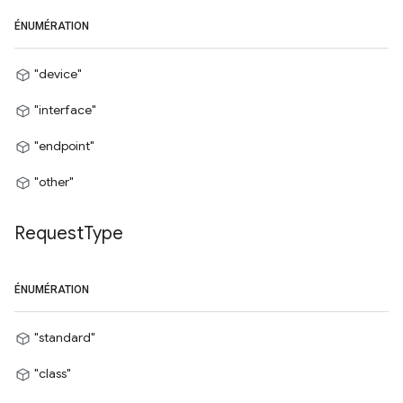
ÉNUMÉRATION
"device"
"interface"
"endpoint"
"other"
Request
Type
ÉNUMÉRATION
"standard"
"class"