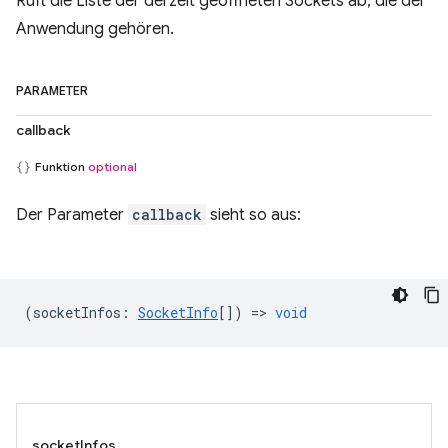
Ruft die Liste der derzeit geöffneten Sockets ab, die der
Anwendung gehören.
PARAMETER
callback
Funktion
optional
Der Parameter
callback
sieht so aus:
(
socketInfos
:
SocketInfo
[]) =>
void
socketInfos