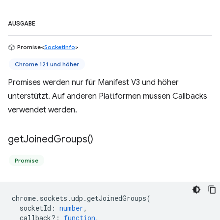
AUSGABE
Promise<
SocketInfo
>
Chrome 121 und höher
Promises werden nur für Manifest V3 und höher
unterstützt. Auf anderen Plattformen müssen Callbacks
verwendet werden.
get
Joined
Groups(
)
Promise
chrome
.
sockets
.
udp
.
getJoinedGroups
(
socketId
:
number
,
callback?
:
function
,