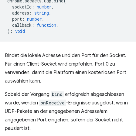
chrome
.
sockets
.
udp
.
bind
(
socketId
:
number
,
address
:
string
,
port
:
number
,
callback
:
function
,
)
:
void
Bindet die lokale Adresse und den Port für den Socket.
Für einen Client-Socket wird empfohlen, Port 0 zu
verwenden, damit die Plattform einen kostenlosen Port
auswählen kann.
Sobald der Vorgang
bind
erfolgreich abgeschlossen
wurde, werden
onReceive
-Ereignisse ausgelöst, wenn
UDP-Pakete an der angegebenen Adresse/am
angegebenen Port eingehen, sofern der Socket nicht
pausiert ist.