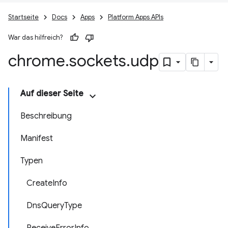
Startseite
Docs
Apps
Platform Apps APIs
War das hilfreich?
chrome
.
sockets
.
udp
Auf dieser Seite
Beschreibung
Manifest
Typen
CreateInfo
DnsQueryType