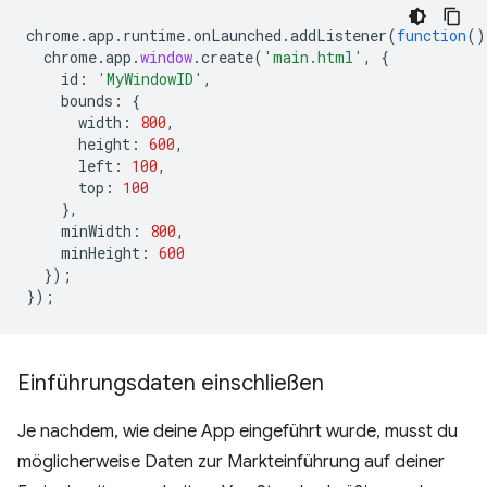
chrome
.
app
.
runtime
.
onLaunched
.
addListener
(
function
()
chrome
.
app
.
window
.
create
(
'main.html'
,
{
id
:
'MyWindowID'
,
bounds
:
{
width
:
800
,
height
:
600
,
left
:
100
,
top
:
100
},
minWidth
:
800
,
minHeight
:
600
});
});
Einführungsdaten einschließen
Je nachdem, wie deine App eingeführt wurde, musst du
möglicherweise Daten zur Markteinführung auf deiner