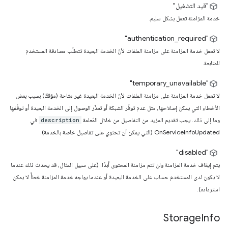
"قيد التشغيل"
خدمة المزامنة تعمل بشكل سليم.
‫"authentication_required"
لا تعمل خدمة المزامنة على مزامنة الملفات لأنّ الخدمة البعيدة تتطلّب مصادقة المستخدم
للمتابعة.
‫"temporary_unavailable"
لا تعمل خدمة المزامنة على مزامنة الملفات لأنّ الخدمة البعيدة غير متاحة (مؤقتًا) بسبب بعض
الأخطاء التي يمكن إصلاحها، مثل عدم توفّر الشبكة أو تعذّر الوصول إلى الخدمة البعيدة أو توقّفها
وما إلى ذلك. يجب تقديم المزيد من التفاصيل من خلال المَعلمة
في
description
OnServiceInfoUpdated (التي يمكن أن تحتوي على تفاصيل خاصة بالخدمة).
"disabled"
يتم إيقاف خدمة المزامنة ولن تتم مزامنة المحتوى أبدًا. (على سبيل المثال، قد يحدث ذلك عندما
لا يكون لدى المستخدم حساب على الخدمة البعيدة أو عندما يواجه خدمة المزامنة خطأً لا يمكن
استرداده).
Storage
Info