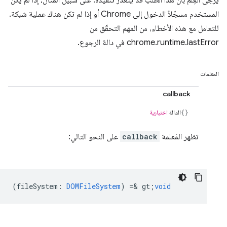
يُرجى العِلم بأنّ هذا الطلب قد يتعذّر تنفيذه. على سبيل المثال، إذا لم يكن
المستخدم مسجّلاً الدخول إلى Chrome أو إذا لم تكن هناك عملية شبكة.
للتعامل مع هذه الأخطاء، من المهم التحقّق من
chrome.runtime.lastError في دالة الرجوع.
المعلمات
callback
الدالة
اختيارية
تظهر المَعلمة
callback
على النحو التالي:
(
fileSystem
:
DOMFileSystem
) =& gt;
void