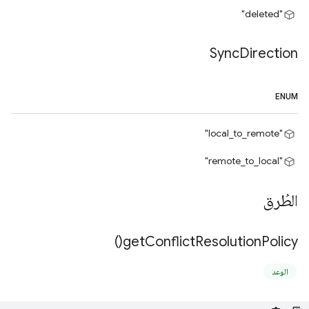
"deleted"
Sync
Direction
ENUM
"local_to_remote"
"remote_to_local"
الطُرق
)
get
Conflict
Resolution
Policy(
الوعد