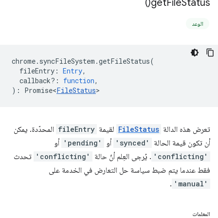
)
get
File
Status(
الوعد
chrome
.
syncFileSystem
.
getFileStatus
(
fileEntry
:
Entry
,
callback?
:
function
,
)
:
Promise<
FileStatus
>
تعرض هذه الدالة
FileStatus
لقيمة
fileEntry
المحدّدة. يمكن
أن تكون قيمة الحالة
'synced'
أو
'pending'
أو
'conflicting'
. يُرجى العِلم أنّ حالة
'conflicting'
تحدث
فقط عندما يتم ضبط سياسة حل التعارض في الخدمة على
.
'manual'
المعلمات