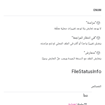
ENUM
"مزامنة"
لا يوجد تعارض ولا توجد تغييرات محلية معلّقة.
"في انتظار المراجعة"
يتضمّن تغييرًا واحدًا أو أكثر في الملف المحلي لم تتم مزامنته.
"متعارض"
يتعارض الملف مع النسخة البعيدة ويجب حلّ التعارض يدويًا.
File
Status
Info
الخصائص
خطأ
سلسلة
اختيارية