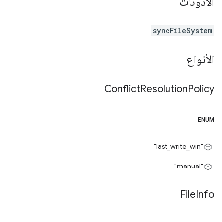
الأذونات
syncFileSystem
الأنواع
Conflict
Resolution
Policy
ENUM
"last_write_win"
"manual"
File
Info