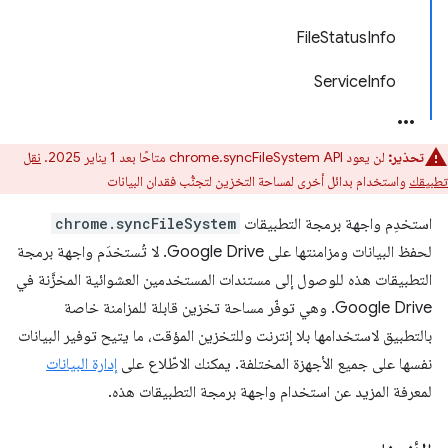
FileStatusInfo
ServiceInfo
تحذير:
لن يعود chrome.syncFileSystem API متاحًا بعد 1 يناير 2025.
نقل
تطبيقك
واستخدام بدائل أخرى لمساحة التخزين لتجنُّب فقدان البيانات
استخدِم واجهة برمجة التطبيقات
chrome.syncFileSystem
لحفظ البيانات ومزامنتها على Google Drive. لا تُستخدَم واجهة برمجة
التطبيقات هذه للوصول إلى مستندات المستخدمين العشوائية المخزَّنة في
Google Drive. وهي توفّر مساحة تخزين قابلة للمزامنة خاصة
بالتطبيق لاستخدامها بلا إنترنت وللتخزين المؤقت، ما يتيح توفير البيانات
نفسها على جميع الأجهزة المختلفة. يمكنك الاطّلاع على
إدارة البيانات
لمعرفة المزيد عن استخدام واجهة برمجة التطبيقات هذه.