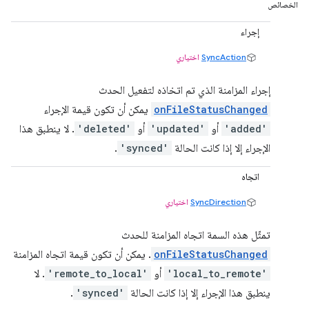
الخصائص
إجراء
SyncAction
اختياري
إجراء المزامنة الذي تم اتخاذه لتفعيل الحدث
onFileStatusChanged
يمكن أن تكون قيمة الإجراء
'added'
أو
'updated'
أو
'deleted'
. لا ينطبق هذا
الإجراء إلا إذا كانت الحالة
'synced'
.
اتجاه
SyncDirection
اختياري
تمثّل هذه السمة اتجاه المزامنة للحدث
onFileStatusChanged
. يمكن أن تكون قيمة اتجاه المزامنة
'local_to_remote'
أو
'remote_to_local'
. لا
ينطبق هذا الإجراء إلا إذا كانت الحالة
'synced'
.