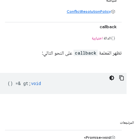
سياسة
ConflictResolutionPolicy
callback
الدالة
اختيارية
تظهر المَعلمة
callback
على النحو التالي:
() =& gt;
void
المرتجعات
Promise<void>