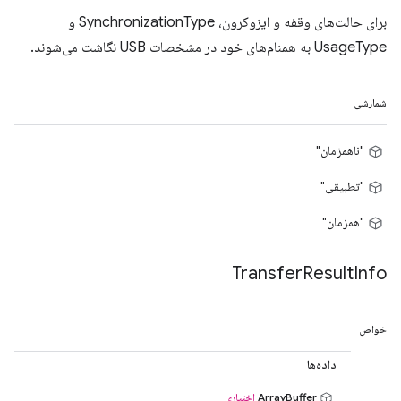
برای حالت‌های وقفه و ایزوکرون، SynchronizationType و
UsageType به همنام‌های خود در مشخصات USB نگاشت می‌شوند.
شمارشی
"ناهمزمان"
"تطبیقی"
"همزمان"
Transfer
Result
Info
خواص
داده‌ها
ArrayBuffer
اختیاری