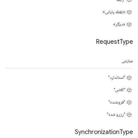
«نقطه پایانی»
«دیگر»
Request
Type
شمارشی
"استاندارد"
"کلاس"
"فروشنده"
"رزرو شده"
Synchronization
Type