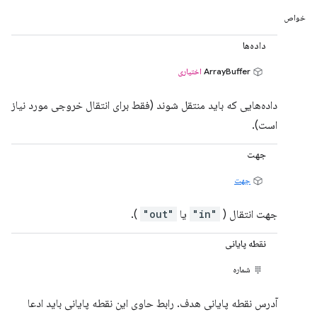
خواص
داده‌ها
ArrayBuffer
اختیاری
داده‌هایی که باید منتقل شوند (فقط برای انتقال خروجی مورد نیاز
است).
جهت
جهت
جهت انتقال (
"in"
یا
"out"
).
نقطه پایانی
شماره
آدرس نقطه پایانی هدف. رابط حاوی این نقطه پایانی باید ادعا