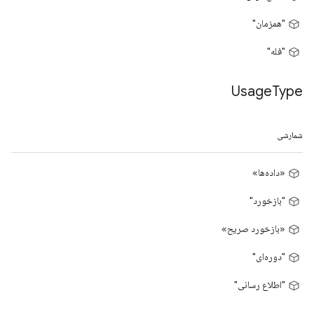
"همزمان"
"فله"
Usage
Type
شمارشی
«داده‌ها»
"بازخورد"
«بازخورد صریح»
"دوره‌ای"
"اطلاع رسانی"