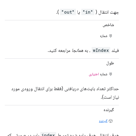
جهت انتقال (
"in"
یا
"out"
).
شاخص
شماره
فیلد
wIndex
، به
همانجا
مراجعه کنید.
طول
شماره
اختیاری
حداکثر تعداد بایت‌های دریافتی (فقط برای انتقال ورودی مورد
نیاز است).
گیرنده
گیرنده
هدف انتقال. هدف داده شده توسط
index
باید در صورتی که