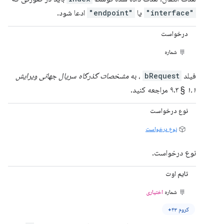
"interface"
یا
"endpoint"
ادعا شود.
درخواست
شماره
فیلد
bRequest
، به
مشخصات گذرگاه سریال جهانی ویرایش
۱.۱
§ ۹.۳ مراجعه کنید.
نوع درخواست
نوع درخواست
نوع درخواست.
تایم اوت
شماره
اختیاری
کروم ۴۳+